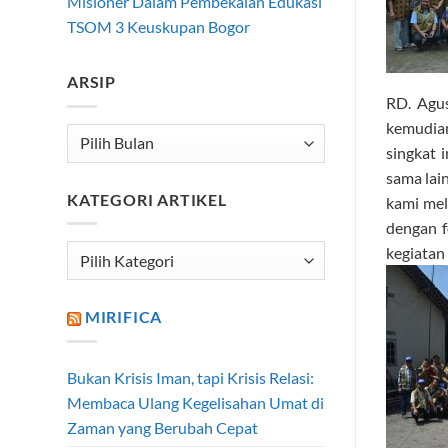
Misioner Dalam Pembekalan Edukasi
TSOM 3 Keuskupan Bogor
ARSIP
RD. Agu
kemudian
Arsip
singkat 
sama lai
KATEGORI ARTIKEL
kami mel
dengan f
kegiatan
Kategori
Artikel
MIRIFICA
Bukan Krisis Iman, tapi Krisis Relasi:
Membaca Ulang Kegelisahan Umat di
Zaman yang Berubah Cepat