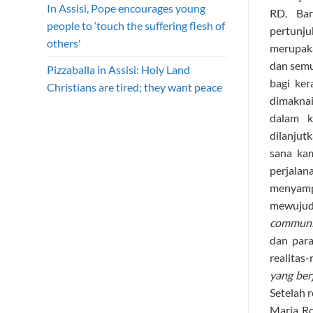
In Assisi, Pope encourages young
RD. Bar
people to ‘touch the suffering flesh of
pertunju
others'
merupaka
dan semu
Pizzaballa in Assisi: Holy Land
bagi ker
Christians are tired; they want peace
dimakna
dalam k
dilanjut
sana ka
perjalan
menyampa
mewuju
communio
dan par
realitas-
yang ber
Setelah 
Maria Ro