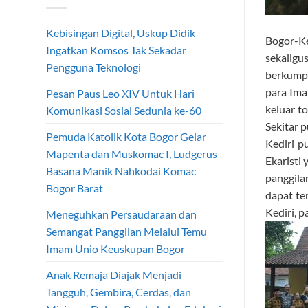
Kebisingan Digital, Uskup Didik
Bogor-Ke
Ingatkan Komsos Tak Sekadar
sekalig
Pengguna Teknologi
berkumpu
para Ima
Pesan Paus Leo XIV Untuk Hari
keluar t
Komunikasi Sosial Sedunia ke-60
Sekitar p
Pemuda Katolik Kota Bogor Gelar
Kediri p
Mapenta dan Muskomac I, Ludgerus
Ekaristi
Basana Manik Nahkodai Komac
panggila
Bogor Barat
dapat te
Kediri, 
Meneguhkan Persaudaraan dan
Semangat Panggilan Melalui Temu
Imam Unio Keuskupan Bogor
Anak Remaja Diajak Menjadi
Tangguh, Gembira, Cerdas, dan