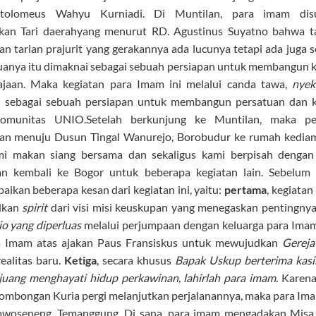
tolomeus Wahyu Kurniadi. Di Muntilan, para imam dis
kan Tari daerahyang menurut RD. Agustinus Suyatno bahwa ta
n tarian prajurit yang gerakannya ada lucunya tetapi ada juga s
anya itu dimaknai sebagai sebuah persiapan untuk membangun 
ajaan. Maka kegiatan para Imam ini melalui canda tawa,
nyek
i sebagai sebuah persiapan untuk membangun persatuan dan 
omunitas UNIO.Setelah berkunjung ke Muntilan, maka per
kan menuju Dusun Tingal Wanurejo, Borobudur ke rumah kediam
mi makan siang bersama dan sekaligus kami berpisah dengan
an kembali ke Bogor untuk beberapa kegiatan lain. Sebelum
ikan beberapa kesan dari kegiatan ini, yaitu:
pertama
, kegiata
dkan
spirit
dari visi misi keuskupan yang menegaskan pentingny
 yang diperluas
melalui perjumpaan dengan keluarga para Ima
a Imam atas ajakan Paus Fransiskus untuk mewujudkan
Gereja
realitas baru.
Ketiga
, secara khusus
Bapak Uskup berterima kasi
juang menghayati hidup perkawinan, lahirlah para imam.
Karena 
rombongan Kuria pergi melanjutkan perjalanannya, maka para Im
woseneng, Temanggung. Di sana, para imam mengadakan Misa 