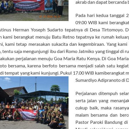
akrab dan dapat bercanda 
Pada hari kedua tanggal 2
09.00 WIB kami berangka
stinus Herman Yoseph Sudarto tepatnya di Desa Tirtomoyo. 
 kami berangkat menuju Batu Retno tepatnya ke rumah keluarg
ini, kami tetap merasakan sukacita dan kegembiraan. Yang kami
n, tentu saja mengunjungi ibu dari Romo Jatmiko yang tinggal di 
akukan perjalanan menuju Goa Maria Ratu Kenya. Di Goa Maria 
oto bersama, karena berfoto bersama menjadi salah satu kegiat
 di tempat yang kami kunjungi. Pukul 17.00 WIB kamiberangkat 
Sumardiyo Adipranoto di 
Perjalanan ditempuh sela
serta jalan yang menanja
cukup baik, maka rasany
malam bersama dan berce
Pastor Paroki Bandung di