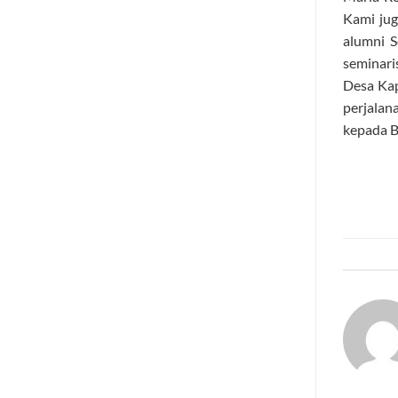
Kami ju
alumni 
seminari
Desa Ka
perjalan
kepada B