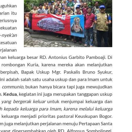
uguhkan
rian itu
eriusnya
kekuatan
-nyek’an
kesatuan
jalanan
an keluarga besar RD. Antonius Garbito Pamboaji. Di
 rombongan Kuria, karena mereka akan melanjutkan
 berpisah, Bapak Uskup Mgr. Paskalis Bruno Syukur,
n ini adalah salah satu usaha uskup dan para Imam untuk
a
communio
, bukan hanya bicara tapi juga mewujudkan
m.
Kedua
, kegiatan ini juga merupakan tanggapan uskup
 yang bergerak keluar
untuk menjumpai keluarga dan
h kepada keluarga para Imam, karena melalui keluarga
keluarga menjadi prioritas pastoral Keuskupan Bogor.
am juga melanjutkan perjalanan menuju Pertapaan Santa
yang dipersembahkan oleh RD. Alfonsus Sombolinggi.