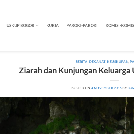
USKUP BOGOR
KURIA
PAROKI-PAROKI
KOMISI-KOMIS
BERITA
,
DEKANAT
,
KEUSKUPAN
,
P
Ziarah dan Kunjungan Keluarga
POSTED ON
4 NOVEMBER 2016
BY
DAV