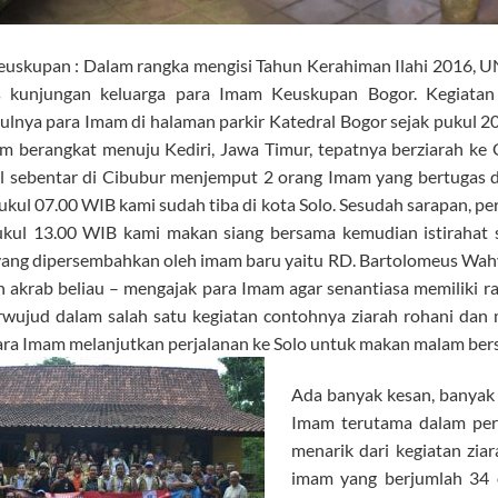
uskupan : Dalam rangka mengisi Tahun Kerahiman Ilahi 2016, 
us kunjungan keluarga para Imam Keuskupan Bogor. Kegiatan
lnya para Imam di halaman parkir Katedral Bogor sejak pukul 
m berangkat menuju Kediri, Jawa Timur, tepatnya berziarah ke
ol sebentar di Cibubur menjemput 2 orang Imam yang bertugas d
ukul 07.00 WIB kami sudah tiba di kota Solo. Sesudah sarapan, pe
ukul 13.00 WIB kami makan siang bersama kemudian istirahat
 yang dipersembahkan oleh imam baru yaitu RD. Bartolomeus Wa
n akrab beliau – mengajak para Imam agar senantiasa memiliki ra
rwujud dalam salah satu kegiatan contohnya ziarah rohani dan
para Imam melanjutkan perjalanan ke Solo untuk makan malam ber
Ada banyak kesan, banyak 
Imam terutama dalam per
menarik dari kegiatan zia
imam yang berjumlah 34 o