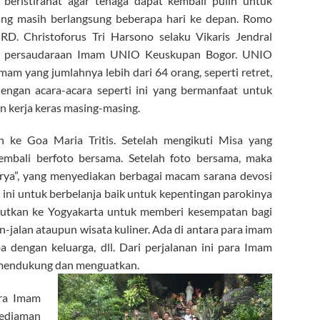
a beristirahat agar tenaga dapat kembali pulih untuk
ang masih berlangsung beberapa hari ke depan. Romo
RD. Christoforus Tri Harsono selaku Vikaris Jendral
am persaudaraan Imam UNIO Keuskupan Bogor. UNIO
am yang jumlahnya lebih dari 64 orang, seperti retret,
engan acara-acara seperti ini yang bermanfaat untuk
n kerja keras masing-masing.
n ke Goa Maria Tritis. Setelah mengikuti Misa yang
bali berfoto bersama. Setelah foto bersama, maka
arya”, yang menyediakan berbagai macam sarana devosi
ini untuk berbelanja baik untuk kepentingan parokinya
njutkan ke Yogyakarta untuk memberi kesempatan bagi
-jalan ataupun wisata kuliner. Ada di antara para imam
a dengan keluarga, dll. Dari perjalanan ini para Imam
 mendukung dan menguatkan.
ara Imam
kediaman