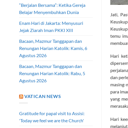
“Berjalan Bersama”: Ketika Gereja
Belajar Menyembuhkan Dunia
Jati, Pa
Keuskup
Enam Hari di Jakarta: Menyusuri
Keuskupa
Jejak Ziarah Iman PKKI XIII
temu ima
Bacaan, Mazmur Tanggapan dan
membuat 
Renungan Harian Katolik: Kamis, 6
Agustus 2026
Hari ket
diperse
Bacaan, Mazmur Tanggapan dan
perjalan
Renungan Harian Katolik: Rabu, 5
dan perl
Agustus 2026
masing-m
para ima
VATICAN NEWS
yang mem
merasaka
Gratitude for papal visit to Assisi:
Hari ke
'Today we feel we are the Church'
melanjut