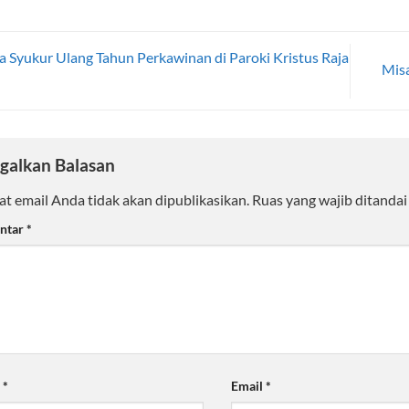
 Syukur Ulang Tahun Perkawinan di Paroki Kristus Raja
Mis
galkan Balasan
t email Anda tidak akan dipublikasikan.
Ruas yang wajib ditanda
ntar
*
a
*
Email
*