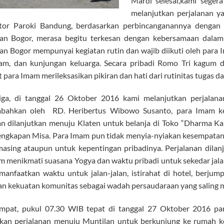
Mardi selesai,kami seger
melanjutkan perjalanan y
stor Paroki Bandung, berdasarkan perbincanganannya dengan 
an Bogor, merasa begitu terkesan dengan kebersamaan dal
n Bogor mempunyai kegiatan rutin dan wajib diikuti oleh para Im
m, dan kunjungan keluarga. Secara pribadi Romo Tri kagum d
para Imam merileksasikan pikiran dan hati dari rutinitas tugas da
iga, di tanggal 26 Oktober 2016 kami melanjutkan perjalana
mbahkan oleh RD. Heribertus Wibowo Susanto, para Imam kem
an dilanjutkan menuju Klaten untuk belanja di Toko “Dharma K
engkapan Misa. Para Imam pun tidak menyia-nyiakan kesempatan 
asing ataupun untuk kepentingan pribadinya. Perjalanan dila
m menikmati suasana Yogya dan waktu pribadi untuk sekedar jalan
anfaatkan waktu untuk jalan-jalan, istirahat di hotel, berjump
n kekuatan komunitas sebagai wadah persaudaraan yang saling
empat, pukul 07.30 WIB tepat di tanggal 27 Oktober 2016 p
kan perjalanan menuju Muntilan untuk berkunjung ke rumah 