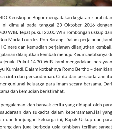
UNIO Keuskupan Bogor mengadakan kegiatan ziarah dan
 ini dimulai pada tanggal 23 Oktober 2016 dengan
20.00 WIB. Tepat pukul 22.00 WIB rombongan uskup dan
 Goa Maria Lourdes Poh Sarang. Dalam perjalanan,kami
i Cinere dan kemudian perjalanan dilanjutkan kembali.
rjalanan dilanjutkan kembali menuju Kediri. Setibanya di
 sejenak. Pukul 14.30 WIB kami mengadakan perayaan
hyu Kurniadi. Dalam kotbahnya Romo Bertho – demikian
sa cinta dan persaudaraan. Cinta dan persaudaraan itu
 mengunjungi keluarga para Imam secara bersama. Dari
sama dan kemudian beristirahat.
pengalaman, dan banyak cerita yang didapat oleh para
saudaraan dan sukacita dalam kebersamaan.Hal yang
rah dan kunjungan keluarga ini, Bapak Uskup dan para
rang dan juga berbeda usia tahbisan terlihat sangat