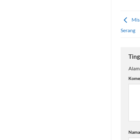
Misa
Serang
Ting
Alama
Kome
Nam