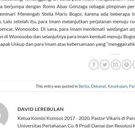
ga berjumpa dengan Romo Abas Gonzaga sebagai pimpinan pert
Seminari Menengah Stella Maris Bogor, karena ada beberapa 
s. Lalu setelah itu, para Imam melanjutkan perjalanan menuju 
pencar, Wonosobo. Di sana, para Imam menikmati
wedangan an
an di Wonosobo dan selanjutnya para imam kembali menuju Bogor. 
apak Uskup dan para Imam atas kebersamaan yang “menggairahkan
This entry was posted in
Berita
,
Dekanat
,
Keuskupan
,
Par
DAVID LEREBULAN
Ketua Komisi Komsos 2017 - 2020. Pastor Vikaris di Pa
Universitas Pertahanan Co. 8 Prodi Damai dan Resolusi K