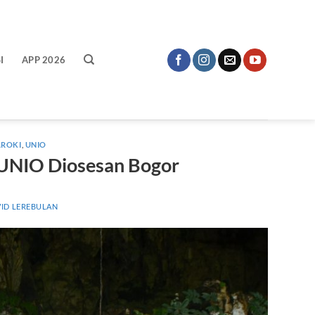
I
APP 2026
AROKI
,
UNIO
 UNIO Diosesan Bogor
ID LEREBULAN