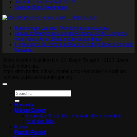
Jadwal Liturgi Paskah 2019
Standar Baru Keamanan
Paroki St. Herkulanus – Depok Jaya
Ngomongin Lansia | Pemberdayaan Lansia
Sukacita Perayaan Komuni Pertama 2026: Langkah
Awal Anak-Anak Bertumbuh dalam Iman
Lingkungan St. Antonius Padua Berbagi Kasih Kepada
Sesama
Jalan Kapten Muslihat No. 22, Bogor Tengah 16122, Jawa
Barat, Indonesia.
Ingin kirim berita, artikel, materi untuk website? e-mail ke:
komsos [at] keuskupanbogor.org
Beranda
Uskup Bogor
Logo dan Motto Mgr. Paskalis Bruno Syukur
Visi dan Misi
Kuria
Paroki-Paroki