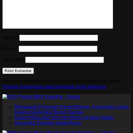
Nama
*
Email
*
Situs Web
Situs ini menggunakan Akismet untuk mengurangi spam.
Pelajari bagaimana data komentar Anda diproses
Paroki BMV Katedral – Bogor
Mengawali Perayaan Kemerdekaan, Komunitas Lintas
Agama Gelar Aksi Bersih Sungai
Salam Maria dan Senyum Manis di Akhir Waktu
Secangkir Energen untuk Romo
Gereja Maria Bunda Segala Bangsa – Cibubur