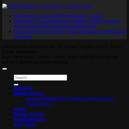
Paroki St. Herkulanus – Depok Jaya
Ngomongin Lansia | Pemberdayaan Lansia
Sukacita Perayaan Komuni Pertama 2026: Langkah
Awal Anak-Anak Bertumbuh dalam Iman
Lingkungan St. Antonius Padua Berbagi Kasih Kepada
Sesama
Jalan Kapten Muslihat No. 22, Bogor Tengah 16122, Jawa
Barat, Indonesia.
Ingin kirim berita, artikel, materi untuk website? e-mail ke:
komsos [at] keuskupanbogor.org
Beranda
Uskup Bogor
Logo dan Motto Mgr. Paskalis Bruno Syukur
Visi dan Misi
Kuria
Paroki-Paroki
Komisi-Komisi
APP 2026