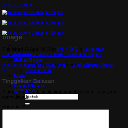
Skip to content
image
Published
10 April 2015
at
848 × 565
in
Lokakarya
Komunitas Mahasiswa Katolik Keuskupan Bogor
Beranda
Uskup Bogor
Post a comment
or leave a trackback:
Trackback URL
.
Logo dan Motto Mgr. Paskalis Bruno Syukur
Next
→
Visi dan Misi
Kuria
Tinggalkan Balasan
Paroki-Paroki
Komisi-Komisi
APP 2026
Alamat email Anda tidak akan dipublikasikan.
Ruas yang
wajib ditandai
*
Komentar
*