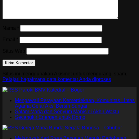
Nama
*
Email
*
Situs Web
Situs ini menggunakan Akismet untuk mengurangi spam.
Pelajari bagaimana data komentar Anda diproses
Paroki BMV Katedral – Bogor
Mengawali Perayaan Kemerdekaan, Komunitas Lintas
Agama Gelar Aksi Bersih Sungai
Salam Maria dan Senyum Manis di Akhir Waktu
Secangkir Energen untuk Romo
Gereja Maria Bunda Segala Bangsa – Cibubur
Melangkah dari Rasa Bersalah Menuju Pertobatan