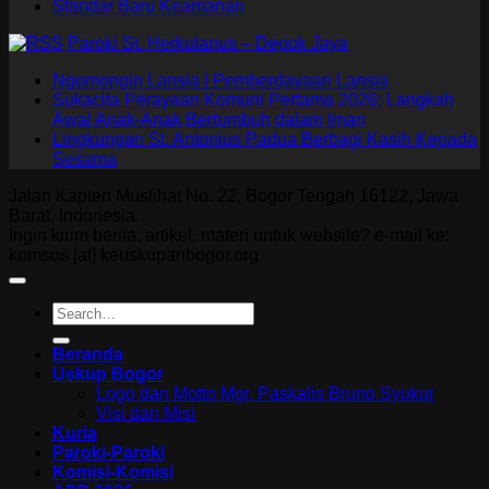
Standar Baru Keamanan
Paroki St. Herkulanus – Depok Jaya
Ngomongin Lansia | Pemberdayaan Lansia
Sukacita Perayaan Komuni Pertama 2026: Langkah
Awal Anak-Anak Bertumbuh dalam Iman
Lingkungan St. Antonius Padua Berbagi Kasih Kepada
Sesama
Jalan Kapten Muslihat No. 22, Bogor Tengah 16122, Jawa
Barat, Indonesia.
Ingin kirim berita, artikel, materi untuk website? e-mail ke:
komsos [at] keuskupanbogor.org
Beranda
Uskup Bogor
Logo dan Motto Mgr. Paskalis Bruno Syukur
Visi dan Misi
Kuria
Paroki-Paroki
Komisi-Komisi