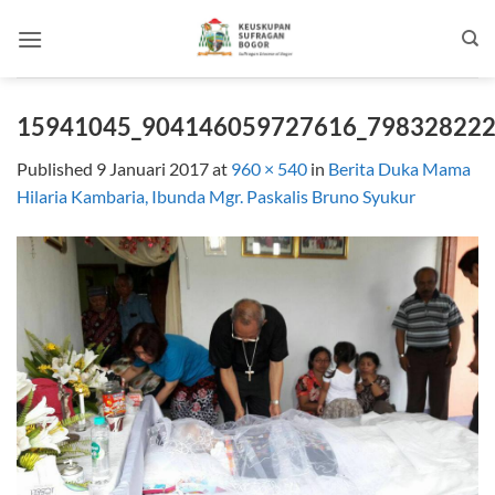
Skip
to
content
15941045_904146059727616_79832822
Published
9 Januari 2017
at
960 × 540
in
Berita Duka Mama
Hilaria Kambaria, Ibunda Mgr. Paskalis Bruno Syukur