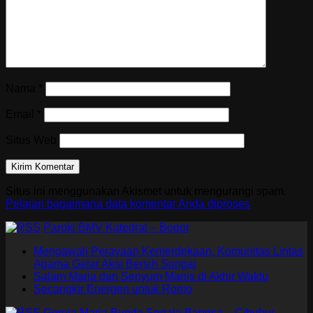
Nama
*
Email
*
Situs Web
Situs ini menggunakan Akismet untuk mengurangi spam.
Pelajari bagaimana data komentar Anda diproses
Paroki BMV Katedral – Bogor
Mengawali Perayaan Kemerdekaan, Komunitas Lintas
Agama Gelar Aksi Bersih Sungai
Salam Maria dan Senyum Manis di Akhir Waktu
Secangkir Energen untuk Romo
Gereja Maria Bunda Segala Bangsa – Cibubur