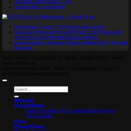
Jadwal Liturgi Paskah 2019
Standar Baru Keamanan
Paroki St. Herkulanus – Depok Jaya
Ngomongin Lansia | Pemberdayaan Lansia
Sukacita Perayaan Komuni Pertama 2026: Langkah
Awal Anak-Anak Bertumbuh dalam Iman
Lingkungan St. Antonius Padua Berbagi Kasih Kepada
Sesama
Jalan Kapten Muslihat No. 22, Bogor Tengah 16122, Jawa
Barat, Indonesia.
Ingin kirim berita, artikel, materi untuk website? e-mail ke:
komsos [at] keuskupanbogor.org
Beranda
Uskup Bogor
Logo dan Motto Mgr. Paskalis Bruno Syukur
Visi dan Misi
Kuria
Paroki-Paroki