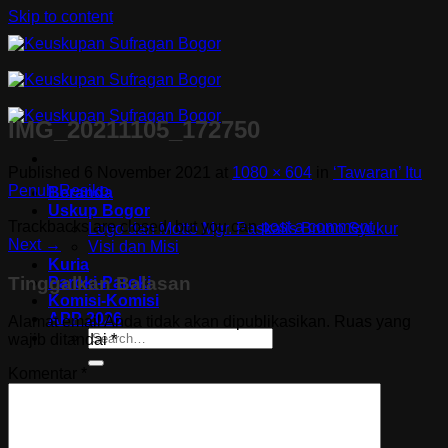
Skip to content
IMG_20211105_172750
Published
6 November 2021
at
1080 × 604
in
‘Tawaran’ Itu
Penuh Resiko
Beranda
Uskup Bogor
Trackbacks are closed, but you can
post a comment
.
Logo dan Motto Mgr. Paskalis Bruno Syukur
Next
→
Visi dan Misi
Kuria
Tinggalkan Balasan
Paroki-Paroki
Komisi-Komisi
APP 2026
Alamat email Anda tidak akan dipublikasikan.
Ruas yang
wajib ditandai
*
Komentar
*