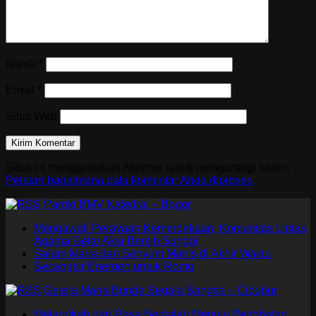
Nama
*
Email
*
Situs Web
Situs ini menggunakan Akismet untuk mengurangi spam.
Pelajari bagaimana data komentar Anda diproses
Paroki BMV Katedral – Bogor
Mengawali Perayaan Kemerdekaan, Komunitas Lintas
Agama Gelar Aksi Bersih Sungai
Salam Maria dan Senyum Manis di Akhir Waktu
Secangkir Energen untuk Romo
Gereja Maria Bunda Segala Bangsa – Cibubur
Melangkah dari Rasa Bersalah Menuju Pertobatan