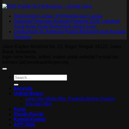
Paroki St. Herkulanus – Depok Jaya
Ngomongin Lansia | Pemberdayaan Lansia
Sukacita Perayaan Komuni Pertama 2026: Langkah
Awal Anak-Anak Bertumbuh dalam Iman
Lingkungan St. Antonius Padua Berbagi Kasih Kepada
Sesama
Jalan Kapten Muslihat No. 22, Bogor Tengah 16122, Jawa
Barat, Indonesia.
Ingin kirim berita, artikel, materi untuk website? e-mail ke:
komsos [at] keuskupanbogor.org
Beranda
Uskup Bogor
Logo dan Motto Mgr. Paskalis Bruno Syukur
Visi dan Misi
Kuria
Paroki-Paroki
Komisi-Komisi
APP 2026