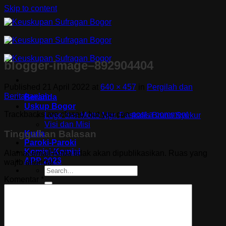
Skip to content
blogger-image–892904404
Published
21 April 2022
at
640 × 457
in
Pergilah dan
Beritakanlah
Beranda
Uskup Bogor
Trackbacks are closed, but you can
post a comment
.
Logo dan Motto Mgr. Paskalis Bruno Syukur
Visi dan Misi
Tinggalkan Balasan
Kuria
Paroki-Paroki
Komisi-Komisi
Alamat email Anda tidak akan dipublikasikan.
Ruas yang
APP 2026
wajib ditandai
*
Komentar
*