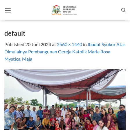
Skip
to
content
default
Published
20 Juni 2024
at
2560 × 1440
in
Ibadat Syukur Atas
Dimulainya Pembangunan Gereja Katolik Maria Rosa
Mystica, Maja