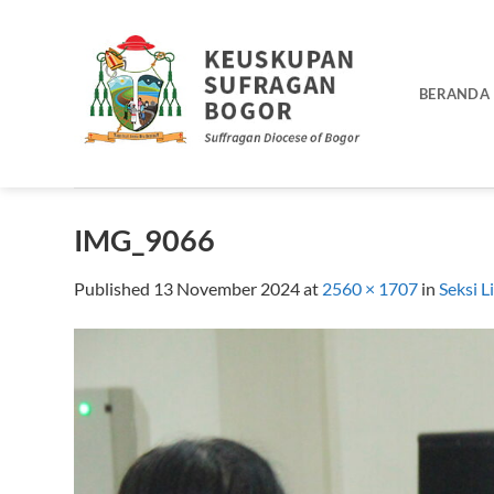
Skip
to
content
BERANDA
IMG_9066
Published
13 November 2024
at
2560 × 1707
in
Seksi L