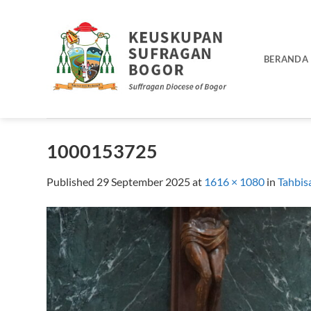
Skip
to
content
BERANDA
1000153725
Published
29 September 2025
at
1616 × 1080
in
Tahbis