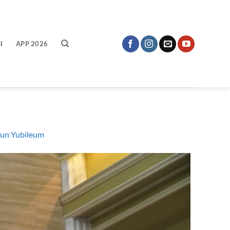
I
APP 2026
hun Yubileum