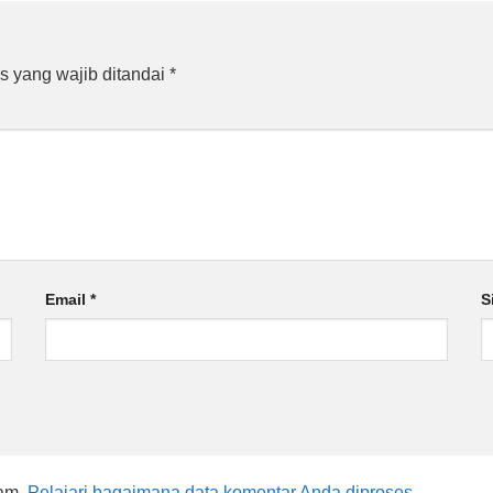
s yang wajib ditandai
*
Email
*
S
pam.
Pelajari bagaimana data komentar Anda diproses