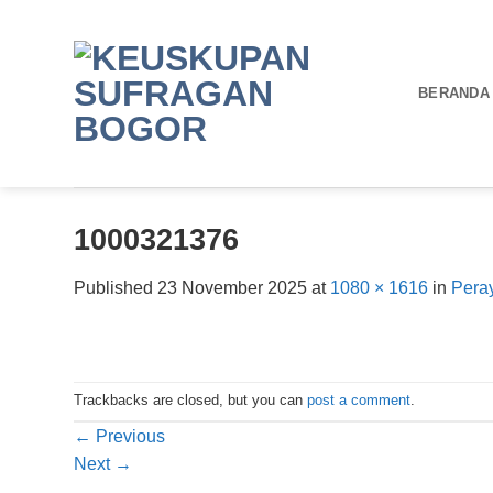
Skip
to
content
BERANDA
1000321376
Published
23 November 2025
at
1080 × 1616
in
Pera
Trackbacks are closed, but you can
post a comment
.
←
Previous
Next
→