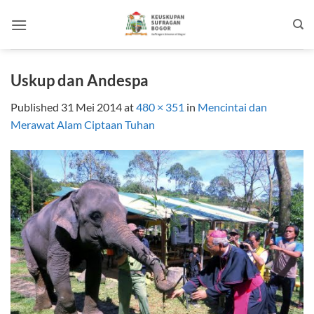
Skip
to
content
Uskup dan Andespa
Published
31 Mei 2014
at
480 × 351
in
Mencintai dan
Merawat Alam Ciptaan Tuhan