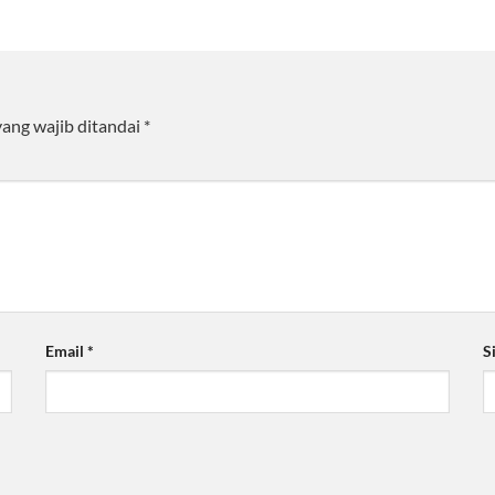
yang wajib ditandai
*
Email
*
S