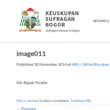
Skip
to
content
BERANDA
image011
Published
30 November 2014
at
480 × 360
in
Blusukan
Kel. Bapak Yosafar
Post a comment
or leave a trackback:
Trackback URL
.
←
Previous