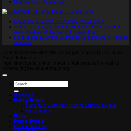
Standar Baru Keamanan
Paroki St. Herkulanus – Depok Jaya
Ngomongin Lansia | Pemberdayaan Lansia
Sukacita Perayaan Komuni Pertama 2026: Langkah
Awal Anak-Anak Bertumbuh dalam Iman
Lingkungan St. Antonius Padua Berbagi Kasih Kepada
Sesama
Jalan Kapten Muslihat No. 22, Bogor Tengah 16122, Jawa
Barat, Indonesia.
Ingin kirim berita, artikel, materi untuk website? e-mail ke:
komsos [at] keuskupanbogor.org
Beranda
Uskup Bogor
Logo dan Motto Mgr. Paskalis Bruno Syukur
Visi dan Misi
Kuria
Paroki-Paroki
Komisi-Komisi