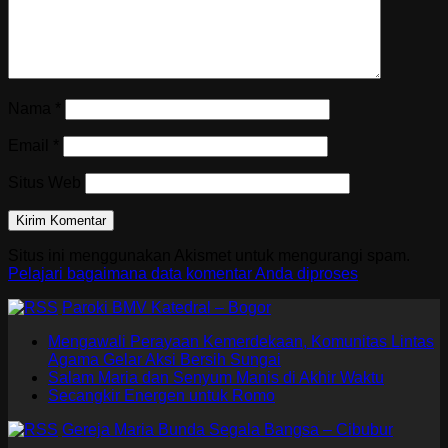
Nama
*
Email
*
Situs Web
Situs ini menggunakan Akismet untuk mengurangi spam.
Pelajari bagaimana data komentar Anda diproses
Paroki BMV Katedral – Bogor
Mengawali Perayaan Kemerdekaan, Komunitas Lintas
Agama Gelar Aksi Bersih Sungai
Salam Maria dan Senyum Manis di Akhir Waktu
Secangkir Energen untuk Romo
Gereja Maria Bunda Segala Bangsa – Cibubur