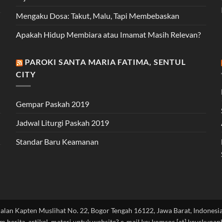
Mengaku Dosa: Takut, Malu, Tapi Membebaskan
Apakah Hidup Membiara atau Imamat Masih Relevan?
PAROKI SANTA MARIA FATIMA, SENTUL
CITY
Gempar Paskah 2019
Jadwal Liturgi Paskah 2019
Standar Baru Keamanan
Jalan Kapten Muslihat No. 22, Bogor Tengah 16122, Jawa Barat, Indonesia
im berita, artikel, materi untuk website? e-mail ke: komsos [at] keuskupa