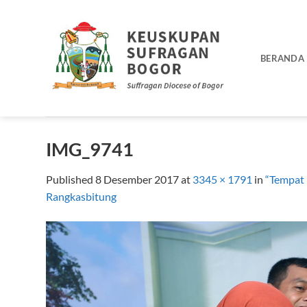
Skip
to
content
BERANDA
IMG_9741
Published
8 Desember 2017
at
3345 × 1791
in
“Tempat 
Rangkasbitung