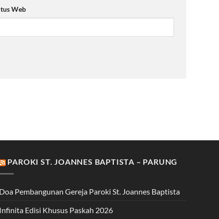
itus Web
PAROKI ST. JOANNES BAPTISTA – PARUNG
Doa Pembangunan Gereja Paroki St. Joannes Baptista
Infinita Edisi Khusus Paskah 2026