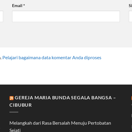
Email
*
S
m.
Pelajari bagaimana data komentar Anda diproses
GEREJA MARIA BUNDA SEGALA BANGSA –
CIBUBUR
Melangkah dari Rasa Bersalah Menuju Pertobatan
Sejati