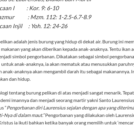
caan I : Kor. 9: 6-10
zmur : Mzm. 112: 1-2.5-6.7-8.9
caan Injil : Yoh. 12: 24-26
likan adalah jenis burung yang hidup di dekat air. Burung ini mem
makanan yang akan diberikan kepada anak-anaknya. Tentu ikan ad
enjadi simbol pengorbanan. Dikatakan sebagai simbol pengorbana
untuk anak-anaknya, ia akan mematuk atau menusukkan paruhnya
 anak-anaknya akan mengambil darah itu sebagai makanannya. Ind
kan dan hidup.
tentang burung pelikan di atas menjadi sangat menarik. Tepat p
i demi imannya dan menjadi seorang martir yakni Santo Laurensius
us “
Pengorbanan diri Laurensius sejalan dengan apa yang diteriman
i-Nya di dalam maut.”
Pengorbanan yang dilakukan oleh Laurensiu
Kristus ia ikuti bahkan ketika banyak orang memilih untuk ‘mencar