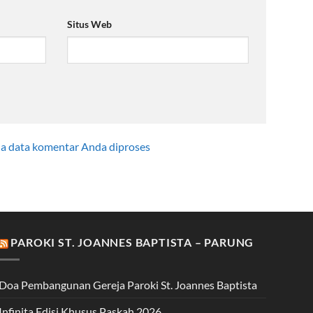
Situs Web
na data komentar Anda diproses
PAROKI ST. JOANNES BAPTISTA – PARUNG
Doa Pembangunan Gereja Paroki St. Joannes Baptista
Infinita Edisi Khusus Paskah 2026