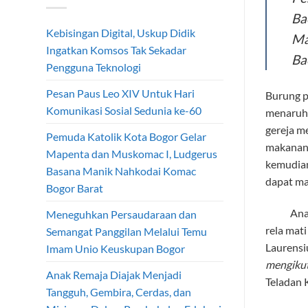
Ba
Kebisingan Digital, Uskup Didik
Ma
Ingatkan Komsos Tak Sekadar
Ba
Pengguna Teknologi
Pesan Paus Leo XIV Untuk Hari
Burung pe
Komunikasi Sosial Sedunia ke-60
menaruh 
gereja m
Pemuda Katolik Kota Bogor Gelar
makanan 
Mapenta dan Muskomac I, Ludgerus
kemudian
Basana Manik Nahkodai Komac
dapat ma
Bogor Barat
Analogi 
Meneguhkan Persaudaraan dan
rela mat
Semangat Panggilan Melalui Temu
Laurensi
Imam Unio Keuskupan Bogor
mengikut
Anak Remaja Diajak Menjadi
Teladan 
Tangguh, Gembira, Cerdas, dan