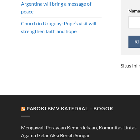
Argentina will bring a message of
Nam
peace
Church in Uruguay: Pope’s visit will
strengthen faith and hope
Situs in
PAROKI BMV KATEDRAL – BOGOR
Mengawali Perayaan Kemerdekaan, Komunitas Lintas
Agama Gelar Aksi Bersih Sungai