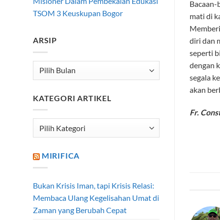
Misioner Dalam Pembekalan Edukasi
Bacaan-b
TSOM 3 Keuskupan Bogor
mati di 
Memberi 
ARSIP
diri dan
seperti 
dengan ki
Arsip
segala k
akan ber
KATEGORI ARTIKEL
Fr. Cons
Kategori
Artikel
MIRIFICA
Bukan Krisis Iman, tapi Krisis Relasi:
Membaca Ulang Kegelisahan Umat di
Zaman yang Berubah Cepat