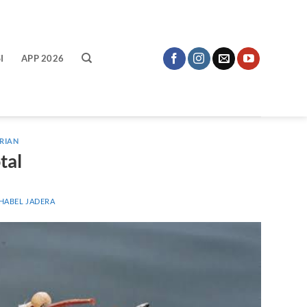
I
APP 2026
RIAN
tal
 HABEL JADERA