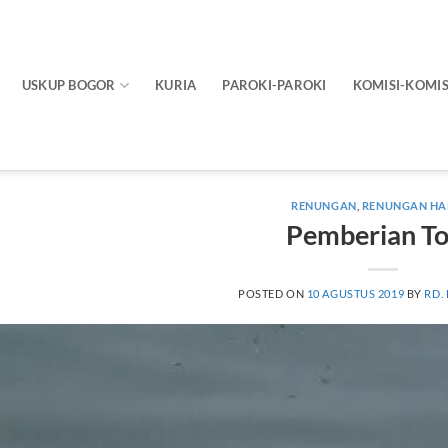
USKUP BOGOR
KURIA
PAROKI-PAROKI
KOMISI-KOMIS
RENUNGAN
,
RENUNGAN HA
Pemberian To
POSTED ON
10 AGUSTUS 2019
BY
RD.