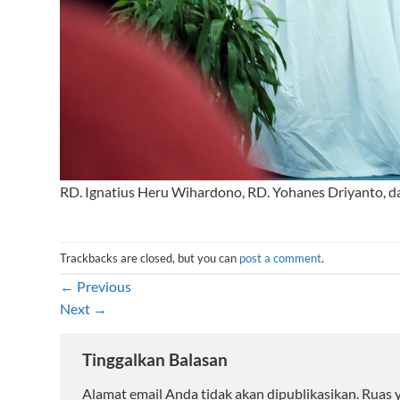
RD. Ignatius Heru Wihardono, RD. Yohanes Driyanto, d
Trackbacks are closed, but you can
post a comment
.
←
Previous
Next
→
Tinggalkan Balasan
Alamat email Anda tidak akan dipublikasikan.
Ruas 