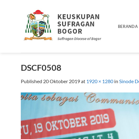
Skip
to
content
BERANDA
DSCF0508
Published
20 Oktober 2019
at
1920 × 1280
in
Sinode D