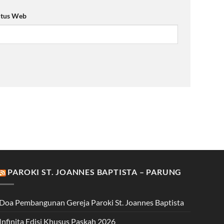
itus Web
PAROKI ST. JOANNES BAPTISTA – PARUNG
Doa Pembangunan Gereja Paroki St. Joannes Baptista
Infinita Edisi Khusus Paskah 2026