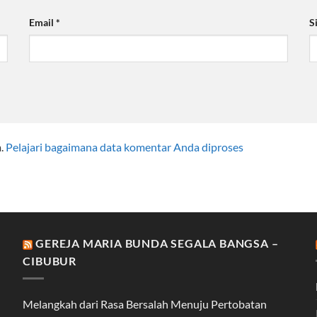
Email
*
S
m.
Pelajari bagaimana data komentar Anda diproses
GEREJA MARIA BUNDA SEGALA BANGSA –
CIBUBUR
Melangkah dari Rasa Bersalah Menuju Pertobatan