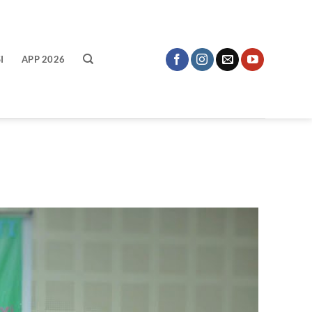
I
APP 2026