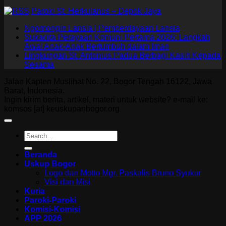
Paroki St. Herkulanus – Depok Jaya
Ngomongin Lansia | Pemberdayaan Lansia
Sukacita Perayaan Komuni Pertama 2026: Langkah
Awal Anak-Anak Bertumbuh dalam Iman
Lingkungan St. Antonius Padua Berbagi Kasih Kepada
Sesama
Jalan Kapten Muslihat No. 22, Bogor Tengah 16122, Jawa
Barat, Indonesia.
Ingin kirim berita, artikel, materi untuk website? e-mail ke:
komsos [at] keuskupanbogor.org
Beranda
Uskup Bogor
Logo dan Motto Mgr. Paskalis Bruno Syukur
Visi dan Misi
Kuria
Paroki-Paroki
Komisi-Komisi
APP 2026