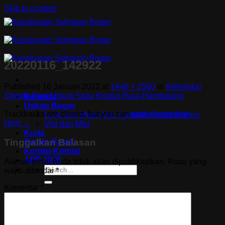
Skip to content
20220116_142922
Published
16 Januari 2022
at
1440 × 2560
in
Rekoleksi
Sinode Para Uskup Stasi Kristus Raja-Hambalang
Beranda
Uskup Bogor
Trackbacks are closed, but you can
post a comment
.
Logo dan Motto Mgr. Paskalis Bruno Syukur
Next
→
Visi dan Misi
Kuria
Tinggalkan Balasan
Paroki-Paroki
Komisi-Komisi
APP 2026
Alamat email Anda tidak akan dipublikasikan.
Ruas yang
wajib ditandai
*
Komentar
*