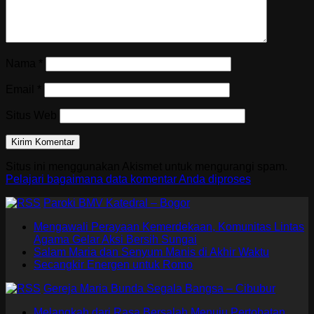
Nama
*
Email
*
Situs Web
Situs ini menggunakan Akismet untuk mengurangi spam.
Pelajari bagaimana data komentar Anda diproses
Paroki BMV Katedral – Bogor
Mengawali Perayaan Kemerdekaan, Komunitas Lintas
Agama Gelar Aksi Bersih Sungai
Salam Maria dan Senyum Manis di Akhir Waktu
Secangkir Energen untuk Romo
Gereja Maria Bunda Segala Bangsa – Cibubur
Melangkah dari Rasa Bersalah Menuju Pertobatan