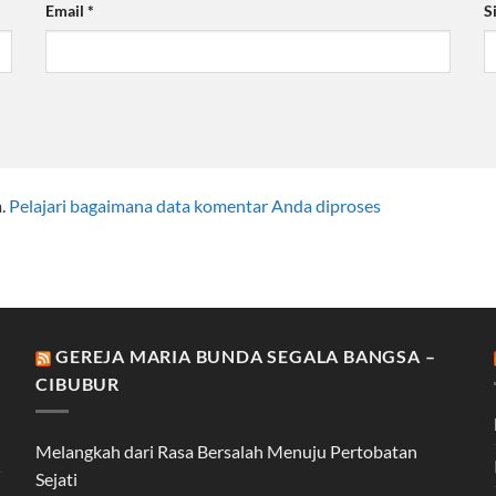
Email
*
S
m.
Pelajari bagaimana data komentar Anda diproses
GEREJA MARIA BUNDA SEGALA BANGSA –
CIBUBUR
Melangkah dari Rasa Bersalah Menuju Pertobatan
Sejati