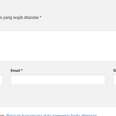
s yang wajib ditandai
*
Email
*
S
pam.
Pelajari bagaimana data komentar Anda diproses