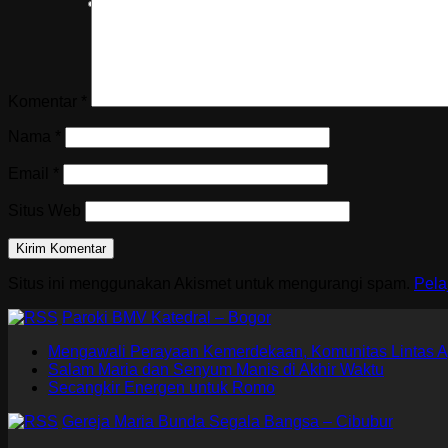
Komentar
*
Nama
*
Email
*
Situs Web
Situs ini menggunakan Akismet untuk mengurangi spam.
Pela
Paroki BMV Katedral – Bogor
Mengawali Perayaan Kemerdekaan, Komunitas Lintas A
Salam Maria dan Senyum Manis di Akhir Waktu
Secangkir Energen untuk Romo
Gereja Maria Bunda Segala Bangsa – Cibubur