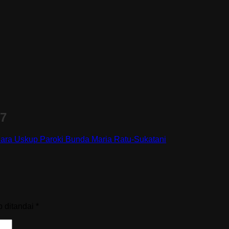
37
ara Uskup Paroki Bunda Maria Ratu-Sukatani
b ditandai
*