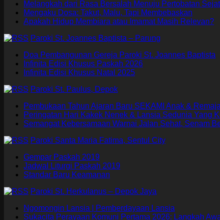
Melangkah dari Rasa Bersalah Menuju Pertobatan Sejat
Mengaku Dosa: Takut, Malu, Tapi Membebaskan
Apakah Hidup Membiara atau Imamat Masih Relevan?
Paroki St. Joannes Baptista – Parung
Doa Pembangunan Gereja Paroki St. Joannes Baptista
Infinita Edisi Khusus Paskah 2026
Infinita Edisi Khusus Natal 2025
Paroki St. Paulus, Depok
Pembukaan Tahun Ajaran Baru SEKAMI Anak & Remaja 
Peringatan Hari Kakek Nenek & Lansia Sedunia Yang K
Semangat Kebersamaan Warnai Jalan Sehat, Senam B
Paroki Santa Maria Fatima, Sentul City
Gempar Paskah 2019
Jadwal Liturgi Paskah 2019
Standar Baru Keamanan
Paroki St. Herkulanus – Depok Jaya
Ngomongin Lansia | Pemberdayaan Lansia
Sukacita Perayaan Komuni Pertama 2026: Langkah Aw