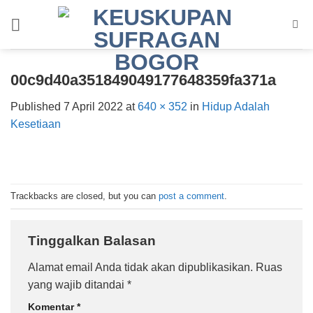
Skip
to
content
00c9d40a351849049177648359fa371a
Published
7 April 2022
at
640 × 352
in
Hidup Adalah
Kesetiaan
Trackbacks are closed, but you can
post a comment
.
Tinggalkan Balasan
Alamat email Anda tidak akan dipublikasikan.
Ruas
yang wajib ditandai
*
Komentar
*