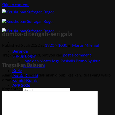
Skip to content
domba-ditengah-serigala
Published
6 Juli 2022
at
1920 × 1080
in
Martir Milenial
Beranda
Trackbacks are closed, but you can
post a comment
.
Uskup Bogor
Logo dan Motto Mgr. Paskalis Bruno Syukur
Tinggalkan Balasan
Visi dan Misi
Kuria
Alamat email Anda tidak akan dipublikasikan.
Ruas yang wajib
Paroki-Paroki
ditandai
*
Komisi-Komisi
APP 2026
Komentar
*