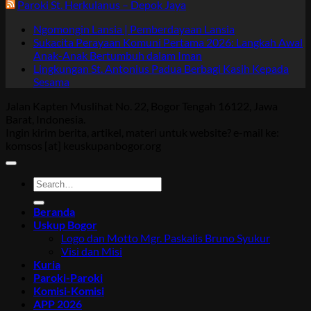
Paroki St. Herkulanus – Depok Jaya
Ngomongin Lansia | Pemberdayaan Lansia
Sukacita Perayaan Komuni Pertama 2026: Langkah Awal
Anak-Anak Bertumbuh dalam Iman
Lingkungan St. Antonius Padua Berbagi Kasih Kepada
Sesama
Jalan Kapten Muslihat No. 22, Bogor Tengah 16122, Jawa
Barat, Indonesia.
Ingin kirim berita, artikel, materi untuk website? e-mail ke:
komsos [at] keuskupanbogor.org
Beranda
Uskup Bogor
Logo dan Motto Mgr. Paskalis Bruno Syukur
Visi dan Misi
Kuria
Paroki-Paroki
Komisi-Komisi
APP 2026