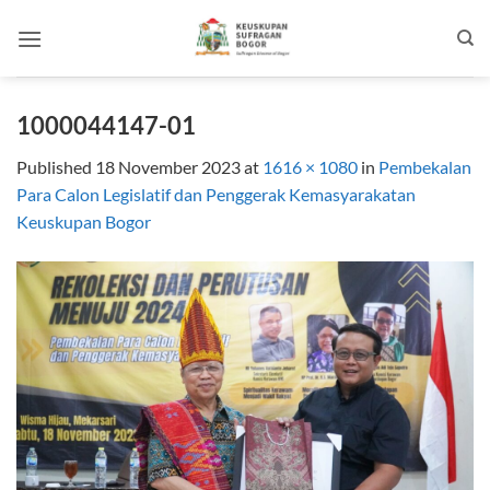
Skip
to
content
1000044147-01
Published
18 November 2023
at
1616 × 1080
in
Pembekalan
Para Calon Legislatif dan Penggerak Kemasyarakatan
Keuskupan Bogor