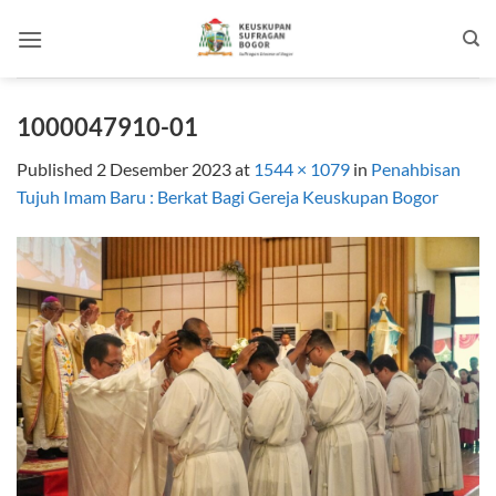
Skip
to
content
1000047910-01
Published
2 Desember 2023
at
1544 × 1079
in
Penahbisan
Tujuh Imam Baru : Berkat Bagi Gereja Keuskupan Bogor