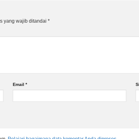
s yang wajib ditandai
*
Email
*
S
pam.
Pelajari bagaimana data komentar Anda diproses