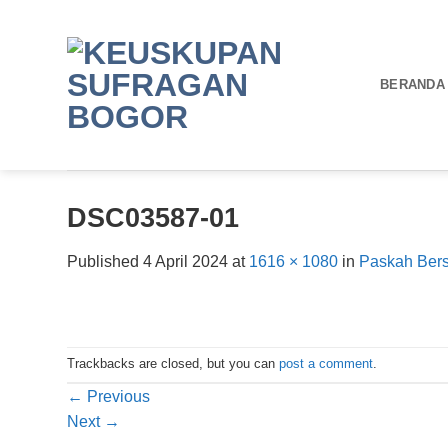
Skip
to
content
BERANDA
DSC03587-01
Published
4 April 2024
at
1616 × 1080
in
Paskah Ber
Trackbacks are closed, but you can
post a comment
.
←
Previous
Next
→