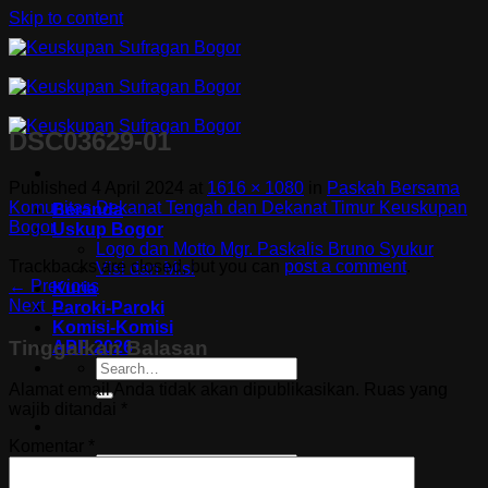
Skip to content
DSC03629-01
Published
4 April 2024
at
1616 × 1080
in
Paskah Bersama
Komunitas Dekanat Tengah dan Dekanat Timur Keuskupan
Beranda
Bogor
Uskup Bogor
Logo dan Motto Mgr. Paskalis Bruno Syukur
Trackbacks are closed, but you can
post a comment
.
Visi dan Misi
←
Previous
Kuria
Next
→
Paroki-Paroki
Komisi-Komisi
Tinggalkan Balasan
APP 2026
Alamat email Anda tidak akan dipublikasikan.
Ruas yang
wajib ditandai
*
Komentar
*