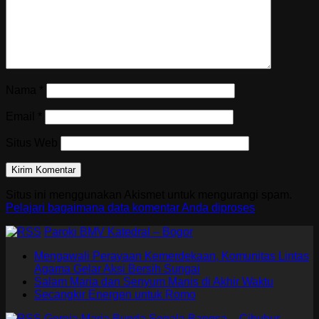
Nama
*
Email
*
Situs Web
Situs ini menggunakan Akismet untuk mengurangi spam.
Pelajari bagaimana data komentar Anda diproses
Paroki BMV Katedral – Bogor
Mengawali Perayaan Kemerdekaan, Komunitas Lintas
Agama Gelar Aksi Bersih Sungai
Salam Maria dan Senyum Manis di Akhir Waktu
Secangkir Energen untuk Romo
Gereja Maria Bunda Segala Bangsa – Cibubur