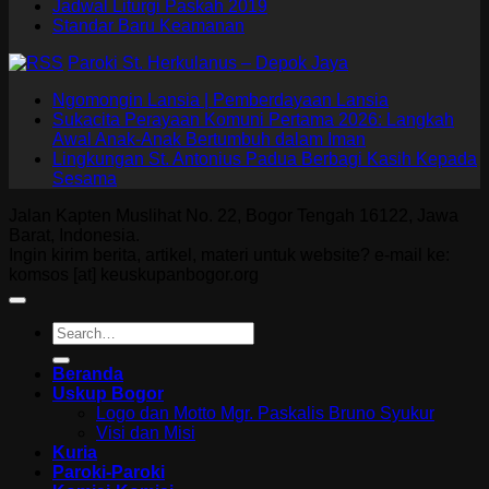
Jadwal Liturgi Paskah 2019
Standar Baru Keamanan
Paroki St. Herkulanus – Depok Jaya
Ngomongin Lansia | Pemberdayaan Lansia
Sukacita Perayaan Komuni Pertama 2026: Langkah
Awal Anak-Anak Bertumbuh dalam Iman
Lingkungan St. Antonius Padua Berbagi Kasih Kepada
Sesama
Jalan Kapten Muslihat No. 22, Bogor Tengah 16122, Jawa
Barat, Indonesia.
Ingin kirim berita, artikel, materi untuk website? e-mail ke:
komsos [at] keuskupanbogor.org
Beranda
Uskup Bogor
Logo dan Motto Mgr. Paskalis Bruno Syukur
Visi dan Misi
Kuria
Paroki-Paroki