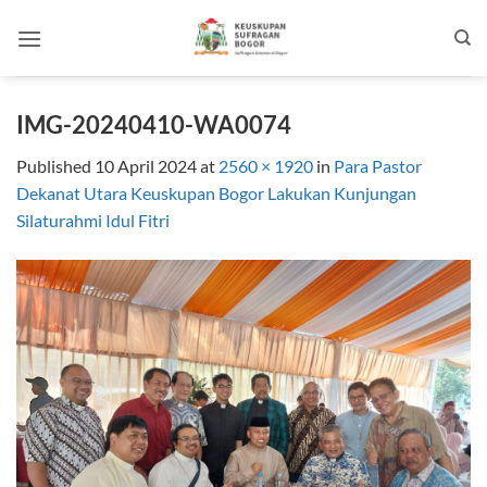
Skip
to
content
IMG-20240410-WA0074
Published
10 April 2024
at
2560 × 1920
in
Para Pastor
Dekanat Utara Keuskupan Bogor Lakukan Kunjungan
Silaturahmi Idul Fitri