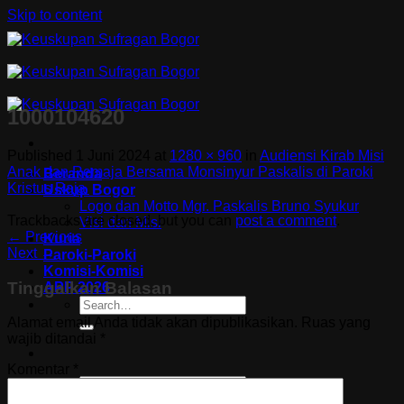
Skip to content
1000104620
Published
1 Juni 2024
at
1280 × 960
in
Audiensi Kirab Misi
Anak dan Remaja Bersama Monsinyur Paskalis di Paroki
Beranda
Kristus Raja
Uskup Bogor
Logo dan Motto Mgr. Paskalis Bruno Syukur
Trackbacks are closed, but you can
post a comment
.
Visi dan Misi
←
Previous
Kuria
Next
→
Paroki-Paroki
Komisi-Komisi
Tinggalkan Balasan
APP 2026
Alamat email Anda tidak akan dipublikasikan.
Ruas yang
wajib ditandai
*
Komentar
*