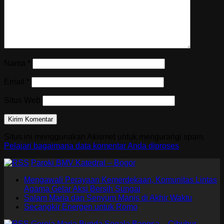
Nama
*
Email
*
Situs Web
Situs ini menggunakan Akismet untuk mengurangi spam.
Pelajari bagaimana data komentar Anda diproses
Paroki BMV Katedral – Bogor
Mengawali Perayaan Kemerdekaan, Komunitas Lintas
Agama Gelar Aksi Bersih Sungai
Salam Maria dan Senyum Manis di Akhir Waktu
Secangkir Energen untuk Romo
Gereja Maria Bunda Segala Bangsa – Cibubur