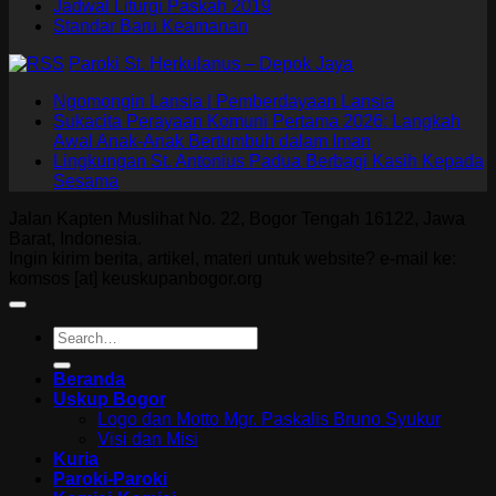
Jadwal Liturgi Paskah 2019
Standar Baru Keamanan
Paroki St. Herkulanus – Depok Jaya
Ngomongin Lansia | Pemberdayaan Lansia
Sukacita Perayaan Komuni Pertama 2026: Langkah
Awal Anak-Anak Bertumbuh dalam Iman
Lingkungan St. Antonius Padua Berbagi Kasih Kepada
Sesama
Jalan Kapten Muslihat No. 22, Bogor Tengah 16122, Jawa
Barat, Indonesia.
Ingin kirim berita, artikel, materi untuk website? e-mail ke:
komsos [at] keuskupanbogor.org
Beranda
Uskup Bogor
Logo dan Motto Mgr. Paskalis Bruno Syukur
Visi dan Misi
Kuria
Paroki-Paroki