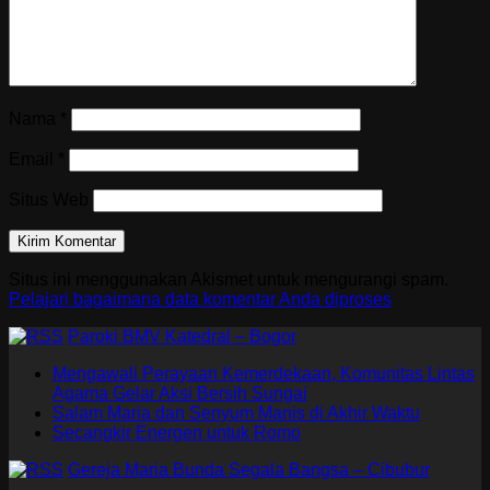
Nama
*
Email
*
Situs Web
Situs ini menggunakan Akismet untuk mengurangi spam.
Pelajari bagaimana data komentar Anda diproses
Paroki BMV Katedral – Bogor
Mengawali Perayaan Kemerdekaan, Komunitas Lintas
Agama Gelar Aksi Bersih Sungai
Salam Maria dan Senyum Manis di Akhir Waktu
Secangkir Energen untuk Romo
Gereja Maria Bunda Segala Bangsa – Cibubur