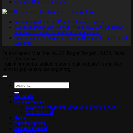
Standar Baru Keamanan
Paroki St. Herkulanus – Depok Jaya
Ngomongin Lansia | Pemberdayaan Lansia
Sukacita Perayaan Komuni Pertama 2026: Langkah
Awal Anak-Anak Bertumbuh dalam Iman
Lingkungan St. Antonius Padua Berbagi Kasih Kepada
Sesama
Jalan Kapten Muslihat No. 22, Bogor Tengah 16122, Jawa
Barat, Indonesia.
Ingin kirim berita, artikel, materi untuk website? e-mail ke:
komsos [at] keuskupanbogor.org
Beranda
Uskup Bogor
Logo dan Motto Mgr. Paskalis Bruno Syukur
Visi dan Misi
Kuria
Paroki-Paroki
Komisi-Komisi