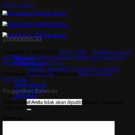
Skip to content
1000085530
Published
23 Juni 2024
at
1616 × 1080
in
Gembiranya Anak
dan Remaja Beraudiensi Bersama Monsinyur Paskalis di
Beranda
Paroki Thomas, Kelapa Dua
Uskup Bogor
Logo dan Motto Mgr. Paskalis Bruno Syukur
Trackbacks are closed, but you can
post a comment
.
Visi dan Misi
Next
→
Kuria
Paroki-Paroki
Tinggalkan Balasan
Komisi-Komisi
APP 2026
Alamat email Anda tidak akan dipublikasikan.
Ruas yang
wajib ditandai
*
Komentar
*