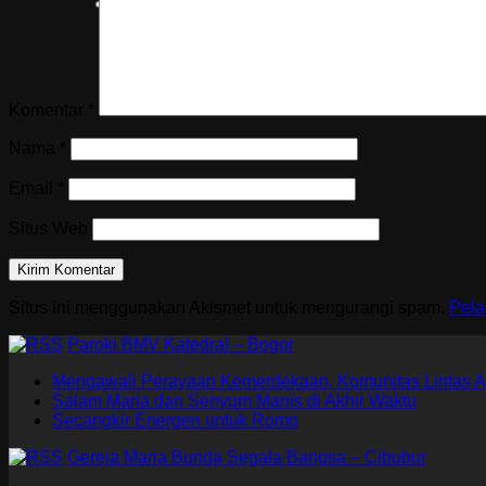
Komentar
*
Nama
*
Email
*
Situs Web
Situs ini menggunakan Akismet untuk mengurangi spam.
Pela
Paroki BMV Katedral – Bogor
Mengawali Perayaan Kemerdekaan, Komunitas Lintas A
Salam Maria dan Senyum Manis di Akhir Waktu
Secangkir Energen untuk Romo
Gereja Maria Bunda Segala Bangsa – Cibubur