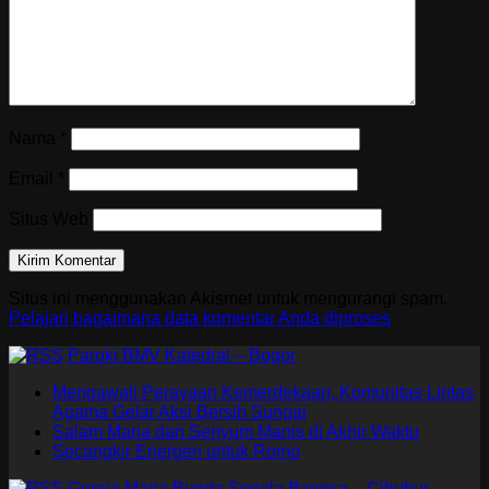
Nama
*
Email
*
Situs Web
Situs ini menggunakan Akismet untuk mengurangi spam.
Pelajari bagaimana data komentar Anda diproses
Paroki BMV Katedral – Bogor
Mengawali Perayaan Kemerdekaan, Komunitas Lintas
Agama Gelar Aksi Bersih Sungai
Salam Maria dan Senyum Manis di Akhir Waktu
Secangkir Energen untuk Romo
Gereja Maria Bunda Segala Bangsa – Cibubur