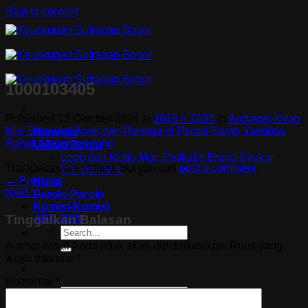
Skip to content
1000103405
Published
13 Oktober 2024
at
1616 × 1080
in
Audiensi Kirab
Misi Bersama Anak dan Remaja di Paroki Santo Yakobus
Beranda
Rasul, Megamendung
Uskup Bogor
Logo dan Motto Mgr. Paskalis Bruno Syukur
Trackbacks are closed, but you can
post a comment
.
Visi dan Misi
←
Previous
Kuria
Next
→
Paroki-Paroki
Komisi-Komisi
Tinggalkan Balasan
APP 2026
Alamat email Anda tidak akan dipublikasikan.
Ruas yang
wajib ditandai
*
Komentar
*