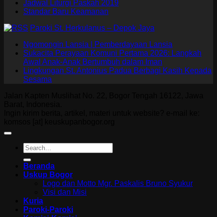
Jadwal Liturgi Paskah 2019
Standar Baru Keamanan
Paroki St. Herkulanus – Depok Jaya
Ngomongin Lansia | Pemberdayaan Lansia
Sukacita Perayaan Komuni Pertama 2026: Langkah
Awal Anak-Anak Bertumbuh dalam Iman
Lingkungan St. Antonius Padua Berbagi Kasih Kepada
Sesama
Jalan Kapten Muslihat No. 22, Bogor Tengah 16122, Jawa
Barat, Indonesia.
Ingin kirim berita, artikel, materi untuk website? e-mail ke:
komsos [at] keuskupanbogor.org
Beranda
Uskup Bogor
Logo dan Motto Mgr. Paskalis Bruno Syukur
Visi dan Misi
Kuria
Paroki-Paroki