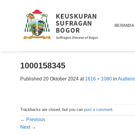
Skip
to
content
BERANDA
1000158345
Published
20 Oktober 2024
at
1616 × 1080
in
Audiens
Trackbacks are closed, but you can
post a comment
.
←
Previous
Next
→