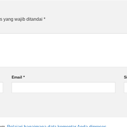
s yang wajib ditandai
*
Email
*
S
pam.
Pelajari bagaimana data komentar Anda diproses