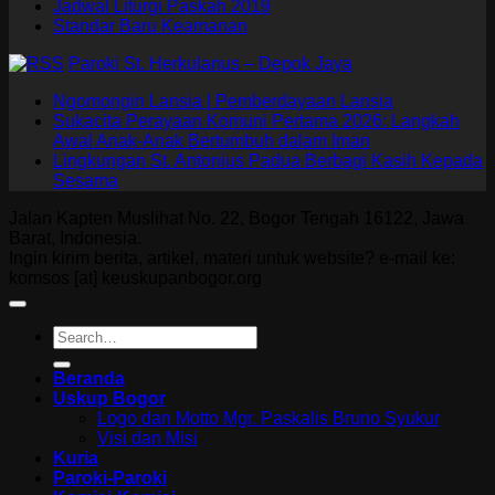
Jadwal Liturgi Paskah 2019
Standar Baru Keamanan
Paroki St. Herkulanus – Depok Jaya
Ngomongin Lansia | Pemberdayaan Lansia
Sukacita Perayaan Komuni Pertama 2026: Langkah
Awal Anak-Anak Bertumbuh dalam Iman
Lingkungan St. Antonius Padua Berbagi Kasih Kepada
Sesama
Jalan Kapten Muslihat No. 22, Bogor Tengah 16122, Jawa
Barat, Indonesia.
Ingin kirim berita, artikel, materi untuk website? e-mail ke:
komsos [at] keuskupanbogor.org
Beranda
Uskup Bogor
Logo dan Motto Mgr. Paskalis Bruno Syukur
Visi dan Misi
Kuria
Paroki-Paroki