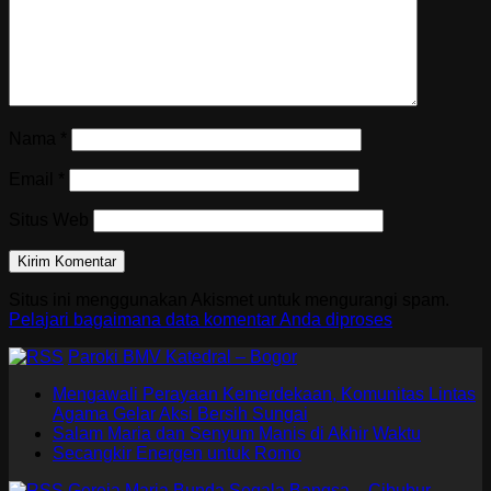
Nama
*
Email
*
Situs Web
Situs ini menggunakan Akismet untuk mengurangi spam.
Pelajari bagaimana data komentar Anda diproses
Paroki BMV Katedral – Bogor
Mengawali Perayaan Kemerdekaan, Komunitas Lintas
Agama Gelar Aksi Bersih Sungai
Salam Maria dan Senyum Manis di Akhir Waktu
Secangkir Energen untuk Romo
Gereja Maria Bunda Segala Bangsa – Cibubur