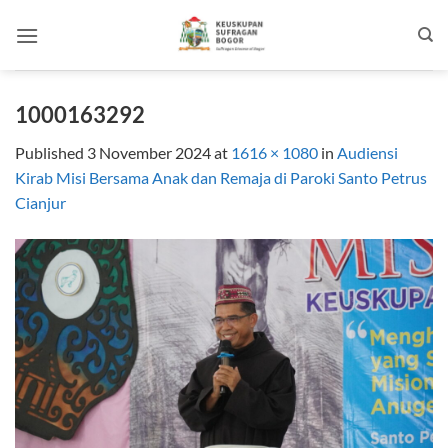
Skip
to
content
1000163292
Published
3 November 2024
at
1616 × 1080
in
Audiensi
Kirab Misi Bersama Anak dan Remaja di Paroki Santo Petrus
Cianjur