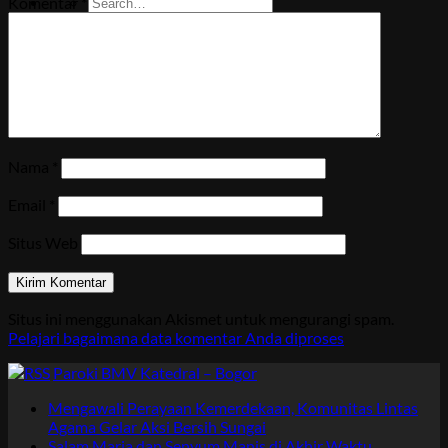
Komentar
*
Nama
*
Email
*
Situs Web
Situs ini menggunakan Akismet untuk mengurangi spam.
Pelajari bagaimana data komentar Anda diproses
Paroki BMV Katedral – Bogor
Mengawali Perayaan Kemerdekaan, Komunitas Lintas
Agama Gelar Aksi Bersih Sungai
Salam Maria dan Senyum Manis di Akhir Waktu