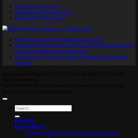
Gempar Paskah 2019
Jadwal Liturgi Paskah 2019
Standar Baru Keamanan
Paroki St. Herkulanus – Depok Jaya
Ngomongin Lansia | Pemberdayaan Lansia
Sukacita Perayaan Komuni Pertama 2026: Langkah Awal
Anak-Anak Bertumbuh dalam Iman
Lingkungan St. Antonius Padua Berbagi Kasih Kepada
Sesama
Jalan Kapten Muslihat No. 22, Bogor Tengah 16122, Jawa
Barat, Indonesia.
Ingin kirim berita, artikel, materi untuk website? e-mail ke:
komsos [at] keuskupanbogor.org
Beranda
Uskup Bogor
Logo dan Motto Mgr. Paskalis Bruno Syukur