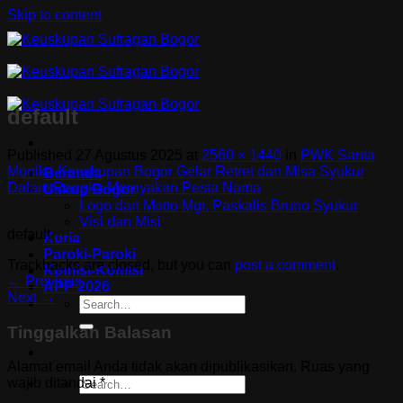
Skip to content
default
Published
27 Agustus 2025
at
2560 × 1440
in
PWK Santa
Monika Keuskupan Bogor Gelar Retret dan Misa Syukur
Beranda
Dalam Rangka Merayakan Pesta Nama
Uskup Bogor
Logo dan Motto Mgr. Paskalis Bruno Syukur
Visi dan Misi
default
Kuria
Paroki-Paroki
Trackbacks are closed, but you can
post a comment
.
Komisi-Komisi
←
Previous
APP 2026
Next
→
Tinggalkan Balasan
Alamat email Anda tidak akan dipublikasikan.
Ruas yang
wajib ditandai
*