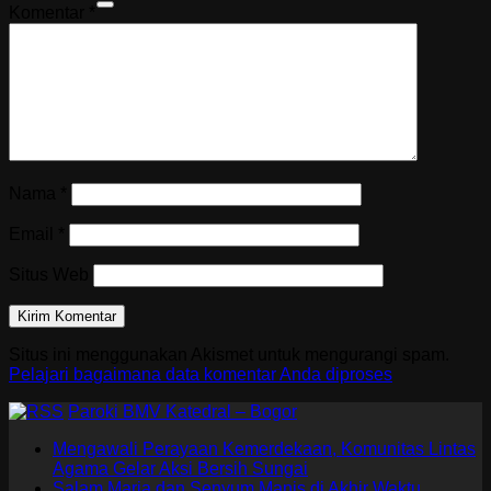
Komentar
*
Nama
*
Email
*
Situs Web
Situs ini menggunakan Akismet untuk mengurangi spam.
Pelajari bagaimana data komentar Anda diproses
Paroki BMV Katedral – Bogor
Mengawali Perayaan Kemerdekaan, Komunitas Lintas
Agama Gelar Aksi Bersih Sungai
Salam Maria dan Senyum Manis di Akhir Waktu