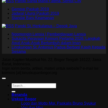
Paroki Santa Maria Fatima, Sentul City
Gempar Paskah 2019
Jadwal Liturgi Paskah 2019
Standar Baru Keamanan
Paroki St. Herkulanus – Depok Jaya
Ngomongin Lansia | Pemberdayaan Lansia
Sukacita Perayaan Komuni Pertama 2026: Langkah
Awal Anak-Anak Bertumbuh dalam Iman
Lingkungan St. Antonius Padua Berbagi Kasih Kepada
Sesama
Jalan Kapten Muslihat No. 22, Bogor Tengah 16122, Jawa
Barat, Indonesia.
Ingin kirim berita, artikel, materi untuk website? e-mail ke:
komsos [at] keuskupanbogor.org
Beranda
Uskup Bogor
Logo dan Motto Mgr. Paskalis Bruno Syukur
Visi dan Misi