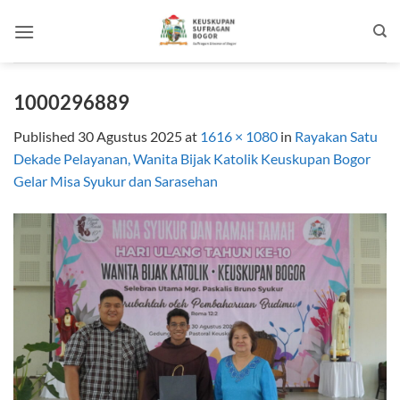
Skip
to
content
1000296889
Published
30 Agustus 2025
at
1616 × 1080
in
Rayakan Satu
Dekade Pelayanan, Wanita Bijak Katolik Keuskupan Bogor
Gelar Misa Syukur dan Sarasehan