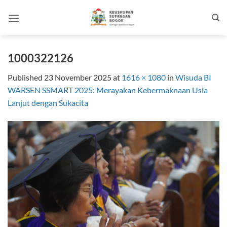
Skip
to
content
1000322126
Published
23 November 2025
at
1616 × 1080
in
Wisuda BI
WARSEN SSMART 2025: Merayakan Kebermaknaan Usia
Lanjut dengan Sukacita