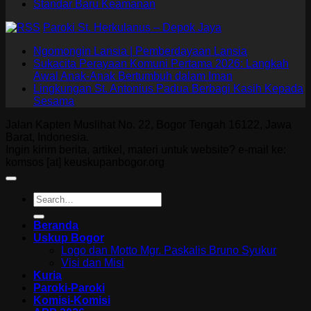
Standar Baru Keamanan
Paroki St. Herkulanus – Depok Jaya
Ngomongin Lansia | Pemberdayaan Lansia
Sukacita Perayaan Komuni Pertama 2026: Langkah
Awal Anak-Anak Bertumbuh dalam Iman
Lingkungan St. Antonius Padua Berbagi Kasih Kepada
Sesama
Jalan Kapten Muslihat No. 22, Bogor Tengah 16122, Jawa
Barat, Indonesia.
Ingin kirim berita, artikel, materi untuk website? e-mail ke:
komsos [at] keuskupanbogor.org
Beranda
Uskup Bogor
Logo dan Motto Mgr. Paskalis Bruno Syukur
Visi dan Misi
Kuria
Paroki-Paroki
Komisi-Komisi