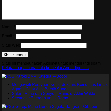
Nama
*
Email
*
Situs Web
Situs ini menggunakan Akismet untuk mengurangi spam.
Pelajari bagaimana data komentar Anda diproses
Paroki BMV Katedral – Bogor
Mengawali Perayaan Kemerdekaan, Komunitas Lintas
Agama Gelar Aksi Bersih Sungai
Salam Maria dan Senyum Manis di Akhir Waktu
Secangkir Energen untuk Romo
Gereja Maria Bunda Segala Bangsa – Cibubur