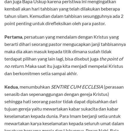
dan juga Bapa Uskup karena peristiwa ini mengingatkan
kembali akan hari tahbisan yang telah dilakukan beberapa
tahun silam. Kemudian dalam tahbisan sesungguhnya ada 2
point penting untuk direfleksikan oleh para pastor.
Pertama
, persatuan yang mendalam dengan Kristus yang
berarti dihari seorang pastor mengucapkan janji tahbisannya
maka dia akan masuk kepada titik dimana sudah tidak
terdapat pilihan yang lain lagi, bisa disebut juga
the
point of
no return
. Maka saat itu juga kita menjadi mempelai Kristus
dan berkomitmen setia sampai akhir.
Kedua
, menumbuhkan
SENTIRE CUM ECCLESIA
(perasaan
senasib dan sepenanggungan dengan gereja Kristus)
sehingga hati seorang pastor tidak dapat dipisahkan dari
tujuan gereja yaitu mewartakan kabar sukacita dan kabar
keselamatan kepada dunia. Para Imam berjanji setia untuk
mewartakan karya keselamatan kepada seluruh umat dalam
kesatuan bersama gereja dan Uskupnya. Peran Nabi, Raja