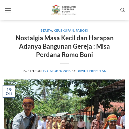
Skip
to
content
BERITA
,
KEUSKUPAN
,
PAROKI
Nostalgia Masa Kecil dan Harapan
Adanya Bangunan Gereja : Misa
Perdana Romo Boni
POSTED ON
19 OKTOBER 2015
BY
DAVID LEREBULAN
19
Okt