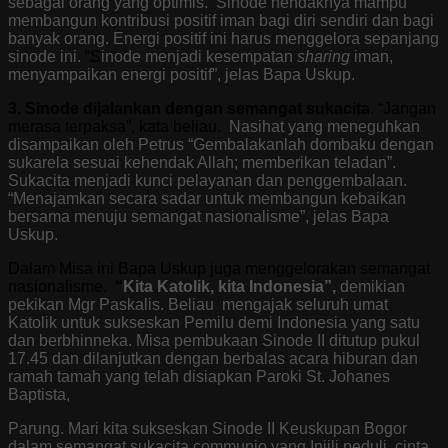
sebagai orang yang optimis.
Sinode hendaknya mampu
membangun kontribusi positif iman bagi diri sendiri dan bagi
banyak orang. Energi positif ini harus menggelora sepanjang
sinode ini.
“S
inode menjadi kesempatan
sharing
iman,
menyampaikan energi positif”, jelas Bapa Uskup.
3. Sinode dijalankan dengan semangat sukacita
. “Jangan
merasa terpaksa”, kata beliau.
Nasihat yang meneguhkan
disampaikan oleh Petrus “Gembalakanlah dombaku dengan
sukarela sesuai kehendak Allah; memberikan teladan”.
Sukacita menjadi kunci pelayanan dan penggembalaan.
“Menajamkan secara sadar untuk membangun kebaikan
bersama menuju semangat nasionalisme”, jelas Bapa
Uskup.
Dalam Misa ini Bapa Uskup juga menggelorakan semangat
nasionalisme.
“
Kita Katolik, kita Indonesia”,
demikian
pekikan Mgr Paskalis. Beliau mengajak seluruh umat
Katolik untuk sukseskan Pemilu demi Indonesia yang satu
dan berbhinneka. Misa pembukaan Sinode II ditutup pukul
17.45 dan dilanjutkan dengan
berbalas
acara hiburan dan
ramah tamah yang telah disiapkan Paroki St. Johanes
Baptista,
Parung. Mari kita sukseskan Sinode II Keuskupan Bogor
dalam semangat sukacita communio yang Injili,peduli, cinta