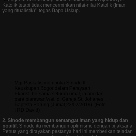
Katolik tetapi tidak mencerminkan nilai-nilai Katolik (Iman
yang ritualistik)”, tegas Bapa Uskup.
Mgr Paskalis membuka Sinode II
Keuskupan Bogor dalam Perayaan
Ekaristi bersama seluruh umat, imam dan
para biarawan/wati di Gereja St. Johanes
Baptista Parung (Jumat,22/02/2019). (Foto
: RD David)
2. Sinode membangun semangat iman yang hidup dan
positif
.
Sinode itu membangun optimisme dengan bijaksana.
Petrus yang dirayakan pestanya hari ini memberikan teladan