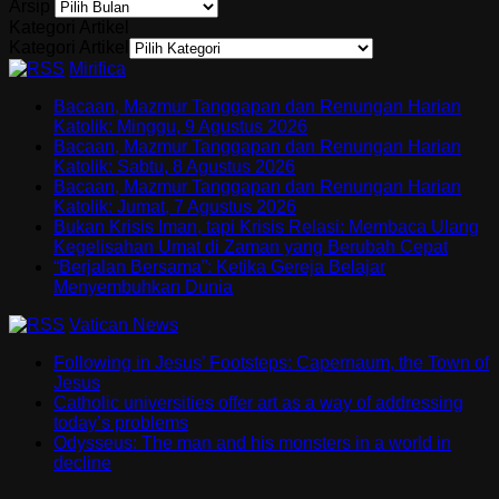
Arsip
Kategori Artikel
Kategori Artikel
Mirifica
Bacaan, Mazmur Tanggapan dan Renungan Harian
Katolik: Minggu, 9 Agustus 2026
Bacaan, Mazmur Tanggapan dan Renungan Harian
Katolik: Sabtu, 8 Agustus 2026
Bacaan, Mazmur Tanggapan dan Renungan Harian
Katolik: Jumat, 7 Agustus 2026
Bukan Krisis Iman, tapi Krisis Relasi: Membaca Ulang
Kegelisahan Umat di Zaman yang Berubah Cepat
“Berjalan Bersama”: Ketika Gereja Belajar
Menyembuhkan Dunia
Vatican News
Following in Jesus’ Footsteps: Capernaum, the Town of
Jesus
Catholic universities offer art as a way of addressing
today’s problems
Odysseus: The man and his monsters in a world in
decline