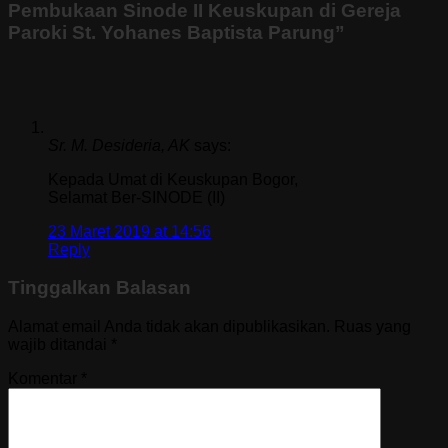
Pembukaan Sinode II Keuskupan di Gereja
Paroki St. Yohanes Baptista Parung
”
Sr. M. Desideria, AK
says:
Kepada Umat di Keuskupan Bogor,
Selamat Ber-SINODE (II)
23 Maret 2019 at 14:56
Reply
Tinggalkan Balasan
Alamat email Anda tidak akan dipublikasikan.
Ruas yang
wajib ditandai
*
Komentar
*