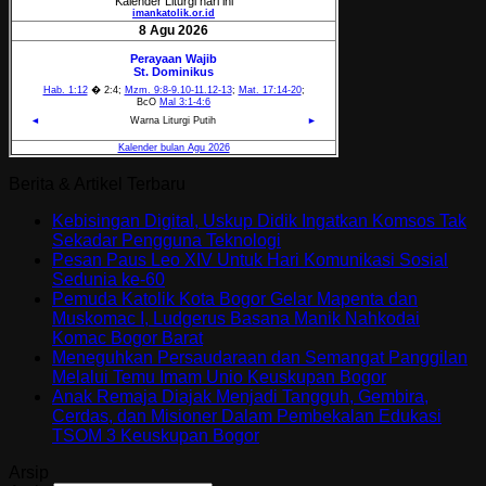
Berita & Artikel Terbaru
Kebisingan Digital, Uskup Didik Ingatkan Komsos Tak
Sekadar Pengguna Teknologi
Pesan Paus Leo XIV Untuk Hari Komunikasi Sosial
Sedunia ke-60
Pemuda Katolik Kota Bogor Gelar Mapenta dan
Muskomac I, Ludgerus Basana Manik Nahkodai
Komac Bogor Barat
Meneguhkan Persaudaraan dan Semangat Panggilan
Melalui Temu Imam Unio Keuskupan Bogor
Anak Remaja Diajak Menjadi Tangguh, Gembira,
Cerdas, dan Misioner Dalam Pembekalan Edukasi
TSOM 3 Keuskupan Bogor
Arsip