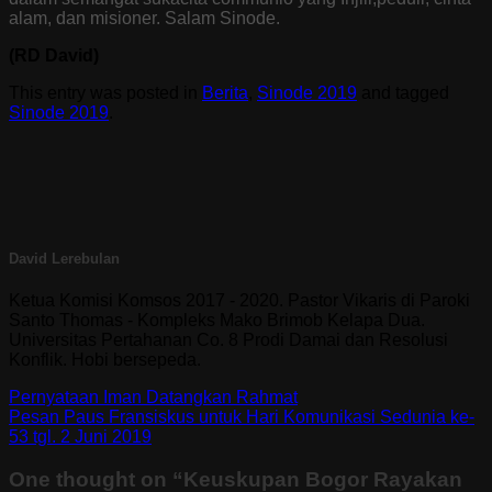
alam, dan
misioner. Salam Sinode.
(RD David)
This entry was posted in
Berita
,
Sinode 2019
and tagged
Sinode 2019
.
David Lerebulan
Ketua Komisi Komsos 2017 - 2020. Pastor Vikaris di Paroki
Santo Thomas - Kompleks Mako Brimob Kelapa Dua.
Universitas Pertahanan Co. 8 Prodi Damai dan Resolusi
Konflik. Hobi bersepeda.
Pernyataan Iman Datangkan Rahmat
Pesan Paus Fransiskus untuk Hari Komunikasi Sedunia ke-
53 tgl. 2 Juni 2019
One thought on “
Keuskupan Bogor Rayakan