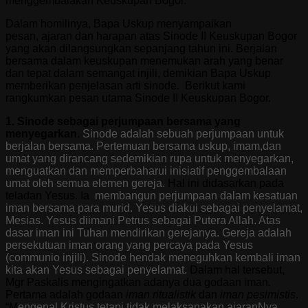
menggembalakan Keuskupan Bogor.
Dalam homilinya, Bapa Uskup menyampaikan
pesan, ajaran dan harapan atas Sinode II Keuskupan Bogor
yang akan dilangsungkan sepanjang tahun ini.
Berjalan
bersama dalam keuskupan menemukan arah yang benar
dan tepat dalam semangat injili, demikian Bapa Uskup
memberikan penjelasan arti sinode. Berikut kami
rangkumkan pesan utama Sinode II Keuskupan Bogor.
1. Sinode sebagai perjumpaan bersama yang
menyegarkan.
Sinode adalah sebuah perjumpaan untuk
berjalan bersama. Pertemuan bersama uskup, imam,dan
umat yang dirancang sedemikian rupa untuk menyegarkan,
menguatkan dan memperbaharui inisiatif penggembalaan
umat oleh semua elemen gereja.
Hal ini didasarkan pada
teladan Yesus. Ia
membangun perjumpaan dalam kesatuan
iman bersama para murid. Yesus diakui sebagai penyelamat,
Mesias. Yesus diimani Petrus sebagai Putera Allah. Atas
dasar iman ini Tuhan mendirikan gerejanya. Gereja adalah
persekutuan iman orang yang percaya pada Yesus
(communio injili). Sinode hendak meneguhkan kembali iman
kita akan Yesus sebagai penyelamat.
Dalam hal tersebut,
Mgr Paskalis mengingatkan adanya dua godaan iman.
Pertama adalah godaan
iman ritualistik
dan
iman pesimistis
.
“M
engenal Kristus tetapi tidak melaksanakan ajaranNya.