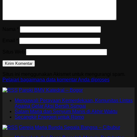
Nama
*
Email
*
Situs Web
Situs ini menggunakan Akismet untuk mengurangi spam.
Pelajari bagaimana data komentar Anda diproses
Paroki BMV Katedral – Bogor
Mengawali Perayaan Kemerdekaan, Komunitas Lintas
Agama Gelar Aksi Bersih Sungai
Salam Maria dan Senyum Manis di Akhir Waktu
Secangkir Energen untuk Romo
Gereja Maria Bunda Segala Bangsa – Cibubur