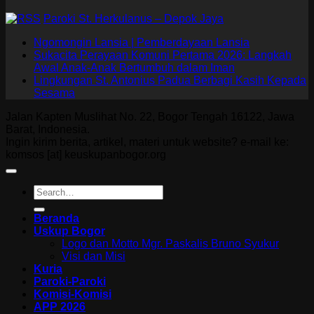
Paroki St. Herkulanus – Depok Jaya
Ngomongin Lansia | Pemberdayaan Lansia
Sukacita Perayaan Komuni Pertama 2026: Langkah
Awal Anak-Anak Bertumbuh dalam Iman
Lingkungan St. Antonius Padua Berbagi Kasih Kepada
Sesama
Jalan Kapten Muslihat No. 22, Bogor Tengah 16122, Jawa
Barat, Indonesia.
Ingin kirim berita, artikel, materi untuk website? e-mail ke:
komsos [at] keuskupanbogor.org
Beranda
Uskup Bogor
Logo dan Motto Mgr. Paskalis Bruno Syukur
Visi dan Misi
Kuria
Paroki-Paroki
Komisi-Komisi
APP 2026