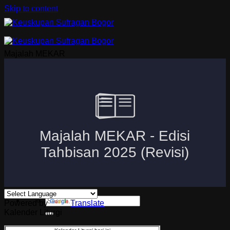
Skip to content
Majalah MEKAR
Beranda
Uskup Bogor
Logo dan Motto Mgr. Paskalis Bruno Syukur
Visi dan Misi
Kuria
Paroki-Paroki
Komisi-Komisi
APP 2026
Powered by
Translate
Kalender Liturgi