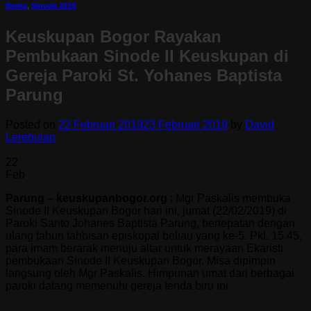
Berita
,
Sinode 2019
Keuskupan Bogor Rayakan
Pembukaan Sinode II Keuskupan di
Gereja Paroki St. Yohanes Baptista
Parung
Posted on
22 Februari 2019
23 Februari 2019
by
David
Lerebulan
22
Feb
Parung – keuskupanbogor.org
: Mgr Paskalis membuka
Sinode II Keuskupan Bogor hari ini, jumat (22/02/2019) di
Paroki Santo Johanes Baptista Parung, b
ertepatan dengan
ulang tahun tahbisan episkopal beliau yang ke-5. Pkl. 15.45,
para imam berarak menuju altar untuk merayaan Ekaristi
pembukaan Sinode II Keuskupan Bogor. Misa dipimpin
langsung oleh Mgr Paskalis. Himpunan umat dari berbagai
paroki datang memenuhi gereja tenda biru ini.