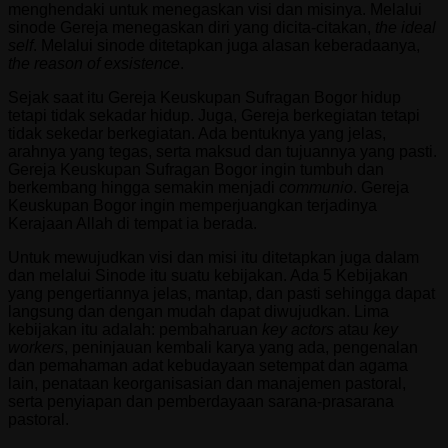
menghendaki untuk menegaskan visi dan misinya. Melalui
sinode Gereja menegaskan diri yang dicita-citakan,
the ideal
self
. Melalui sinode ditetapkan juga alasan keberadaanya,
the reason of exsistence
.
Sejak saat itu Gereja Keuskupan Sufragan Bogor hidup
tetapi tidak sekadar hidup. Juga, Gereja berkegiatan tetapi
tidak sekedar berkegiatan. Ada bentuknya yang jelas,
arahnya yang tegas, serta maksud dan tujuannya yang pasti.
Gereja Keuskupan Sufragan Bogor ingin tumbuh dan
berkembang hingga semakin menjadi
communio
. Gereja
Keuskupan Bogor ingin memperjuangkan terjadinya
Kerajaan Allah di tempat ia berada.
Untuk mewujudkan visi dan misi itu ditetapkan juga dalam
dan melalui Sinode itu suatu kebijakan. Ada 5 Kebijakan
yang pengertiannya jelas, mantap, dan pasti sehingga dapat
langsung dan dengan mudah dapat diwujudkan. Lima
kebijakan itu adalah: pembaharuan
key actors
atau
key
workers
, peninjauan kembali karya yang ada, pengenalan
dan pemahaman adat kebudayaan setempat dan agama
lain, penataan keorganisasian dan manajemen pastoral,
serta penyiapan dan pemberdayaan sarana-prasarana
pastoral.