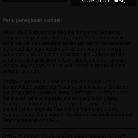
Sinode. (Foto: Istimewa)
Perlu penegasan kembali
Sejak 2002 Gereja mulai berjalan bersama. Sekarang
hampir menapak pada tahun yang ke-17. Lamanya waktu
serta banyak dan besarnya tantangan membuat perjalanan
melambat dan kurang fokus. Arah dan orientasi menjadi
kabur dan bias. Sejumlah umat tertinggal. Ada yang lain
terlalu cepat dan di depan. Ada pula sejumlah umat yang
kembali lagi seperti semula, yaitu sekadar bergerak atau
sekadar berjalan.
Keadaan itu menunjukkan adanya kebutuhan untuk
mengadakan sinode lagi. Saatnya untuk sejenak berhenti
dari perjalanan. Saatnya untuk beristirahat. Saatnya untuk
melakukan refleksi atas perjalanan yang telah dilalui.
Saatnya membangun lagi persepsi bersama. Saatnya
menyamakan langkah. Saatnya menyamakan tujuan.
Saatnya menyatukan tujuan. Saatnya menyamakan langkah.
Saat melakukan sinode. •
Artikel ini pernah dipublikasikan dalam Majalah MEKAR