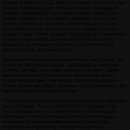
mengenai
proprietas-
nya, yaitu: kehidupan, kekudusan, dan
misinya. Kehidupan yang dimaksud adalah serangkaian
kegiatan yang meliputi atau memuat hal-hal spiritual atau
religius. Kegiatan itu merupakan ungkapan, wujud, atau
bentuk pemahaman, perayaan, dan penghayatan iman.
Orang tidak beriman umumnya hanya mengisi hidupnya
dengan makan-minum, bekerja, beristirahat, dan berrekreasi.
Orang beriman katolik akan menjelujuri kehidupannya
dengan liturgi, perayaan sakramen, praktek kesalehan,
perbuatan tobat, dan doa-doa lain.
Kekudusan menunjuk pada pengetahuan, pengalaman, dan
keyakinan diri sebagai Gereja. Lebih tepatnya,
perasaan
gembira, bangga, dan syukur sebagai yang dipilih Tuhan
(
ekklesia
) dan milik Allah (
kyriake
). Ibarat roti di tangan
Yesus, umat mengerti, mengalami, dan meyakini bahwa
dirinya diambil atau dipilih, diberkati, dipecah-pecahkan, dan
akhirnya dibagikan kepada yang lain.
Yang dimaksud dengan misi adalah sesuatu yang dapat dan
harus dilakukan. Karena umat Allah itu dinyatakan oleh
Yesus sebagai garam, masing-masing harus mengasini.
Umat harus membuat kehidupan menjadi enak dengan
kesediaan diri untuk larut atau melebur. Karena juga
dinyatakan sebagai terang, masing-masing harus