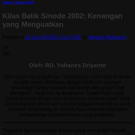
Artikel
,
Sinode 2019
Kilas Balik Sinode 2002: Kenangan
yang Menguatkan
Posted on
22 Juni 2019
22 Juni 2019
by
Mentari Muliawan
22
Jun
Oleh: RD. Yohanes Driyanto
Ada ujaran yang berbunyi, “Seandainya masa lalu itu suatu
tempat, maka sekalipun sangat indah dan nyaman
sebaiknya hanya sesekali dikunjungi dan jangan lagi
ditinggali”. Masa lalu itu kenangan. Sudah tidak nyata.
Sesekali boleh diingat dan diceritakan kembali, tetapi tidak
seseorang pun boleh kembali dan tinggal menetap di sana.
Sesekali bertandang ke sana hanya untuk mendapatkan
kekuatannya bagi kehidupan yang sekarang.
Begitulah saya mendapat alasan untuk mengingat Sinode