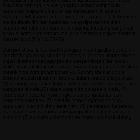
dan Silas sebagai utusan yang harus menyampaikan
keputusan kepada umat. Isi dari keputusan itu adalah:
Salam, ketidakharusan bersunat (secara implisit), keharusan
menjauhkan diri dari makanan yang dipersembahkan
kepada berhala, dari darah, dari daging binatang yang mati
dicekik, serta dari percabulan, dan akhirnya ucapan selamat
dan penutup (Kis 15, 23-29).
Dari peristiwa itu Gereja Keuskupan mendapatkan contoh
konkret bagaimana sinode dijalankan. Secara umum sinode
dapat dipahami sebagai pertemuan pemimpin dan wakil-
wakil umat untuk membahas permasalahan dan menemukan
bentuk atau cara pengatasannya. Secara khusus dapat
dengan mudah dipahami bahwa dalam sinode ditegaskan:
(1) penetapan permasalahan, (2) suasana kegembiraan atau
perayaan sinode, (3) siapa yang diundang ke sinode, (4)
kebebasan peserta mengungkapkan pengalaman dan
pengetahuan iman, (5) setelah mendengarkan semua
keputusan diambil oleh pemimpin, (6) penetapan beberapa
orang yang secara formal menyampaikan keputusan, dan
akhirnya (7) sukacita umat beriman menerima hasil sidang.