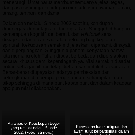
menerangi. Umat harus membuat semuanya jelas, tegas,
dan pasti sehingga kehidupan menjadi lebih nyaman, aman,
tenang, tentram, dan damai.
Dalam dan melalui Sinode 2002 saat itu, kehidupan
dipertegas, dimantapkan, dan digiatkan. Sungguh dibangun
kemampuan kognitif, deliberatif, dan
volitional
serta
disiapkan dan dicari saat atau peluang bagi kegiatan
spiritual. Kekudusan semakin dijelaskan, dipahami, dihayati,
dan diperjuangkan. Sungguh dipahami kenyataan bahwa
kita memang oleh Tuhan dibuat berbeda dan dipersiapkan
secara khusus demi kepentinganNya. Misi semakin disadari
bukan sebagai pilihan tetapi keharusan untuk dilaksanakan.
Benar-benar diupayakan adanya pembekalan dan
pelengkapan diri berupa pengetahuan, ketrampilan, dan
sikap sehingga di mana pun, kapan pun, dan dalam keadaan
apa pun misi dilaksanakan.
Para pastor Keuskupan Bogor
Perwakilan kaum religius dan
yang terlibat dalam Sinode
awam turut berpartisipasi dalam
2002. (Foto: Istimewa)