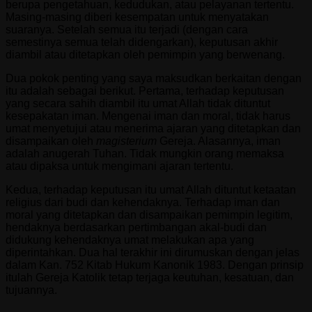
berupa pengetahuan, kedudukan, atau pelayanan tertentu.
Masing-masing diberi kesempatan untuk menyatakan
suaranya. Setelah semua itu terjadi (dengan cara
semestinya semua telah didengarkan), keputusan akhir
diambil atau ditetapkan oleh pemimpin yang berwenang.
Dua pokok penting yang saya maksudkan berkaitan dengan
itu adalah sebagai berikut. Pertama, terhadap keputusan
yang secara sahih diambil itu umat Allah tidak dituntut
kesepakatan iman. Mengenai iman dan moral, tidak harus
umat menyetujui atau menerima ajaran yang ditetapkan dan
disampaikan oleh
magisterium
Gereja. Alasannya, iman
adalah anugerah Tuhan. Tidak mungkin orang memaksa
atau dipaksa untuk mengimani ajaran tertentu.
Kedua, terhadap keputusan itu umat Allah dituntut ketaatan
religius dari budi dan kehendaknya. Terhadap iman dan
moral yang ditetapkan dan disampaikan pemimpin legitim,
hendaknya berdasarkan pertimbangan akal-budi dan
didukung kehendaknya umat melakukan apa yang
diperintahkan. Dua hal terakhir ini dirumuskan dengan jelas
dalam Kan. 752 Kitab Hukum Kanonik 1983. Dengan prinsip
itulah Gereja Katolik tetap terjaga keutuhan, kesatuan, dan
tujuannya.