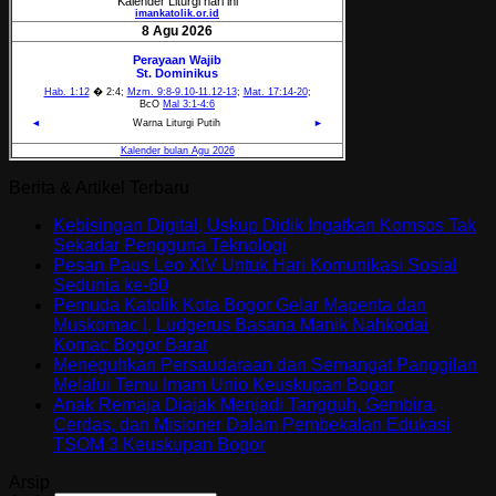
Berita & Artikel Terbaru
Kebisingan Digital, Uskup Didik Ingatkan Komsos Tak
Sekadar Pengguna Teknologi
Pesan Paus Leo XIV Untuk Hari Komunikasi Sosial
Sedunia ke-60
Pemuda Katolik Kota Bogor Gelar Mapenta dan
Muskomac I, Ludgerus Basana Manik Nahkodai
Komac Bogor Barat
Meneguhkan Persaudaraan dan Semangat Panggilan
Melalui Temu Imam Unio Keuskupan Bogor
Anak Remaja Diajak Menjadi Tangguh, Gembira,
Cerdas, dan Misioner Dalam Pembekalan Edukasi
TSOM 3 Keuskupan Bogor
Arsip