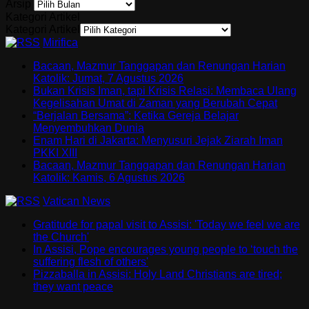
Arsip
Kategori Artikel
Kategori Artikel
Mirifica
Bacaan, Mazmur Tanggapan dan Renungan Harian
Katolik: Jumat, 7 Agustus 2026
Bukan Krisis Iman, tapi Krisis Relasi: Membaca Ulang
Kegelisahan Umat di Zaman yang Berubah Cepat
“Berjalan Bersama”: Ketika Gereja Belajar
Menyembuhkan Dunia
Enam Hari di Jakarta: Menyusuri Jejak Ziarah Iman
PKKI XIII
Bacaan, Mazmur Tanggapan dan Renungan Harian
Katolik: Kamis, 6 Agustus 2026
Vatican News
Gratitude for papal visit to Assisi: 'Today we feel we are
the Church'
In Assisi, Pope encourages young people to ‘touch the
suffering flesh of others'
Pizzaballa in Assisi: Holy Land Christians are tired;
they want peace