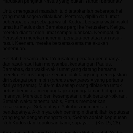
Haruskah pengikut Kristus yang bukan Yahudi bersunat?
Untuk mengatasi masalah itu ditetapkanlah beberapa hal
yang mesti segera dilakukan. Pertama, dipilih dari umat
beberapa orang sebagai wakil. Kedua, bersama wakil-wakil
umat itu Paulus dan Barnabas pergi ke Yerusalem. Ketiga,
mereka diantar oleh umat sampai luar kota. Keempat, di
Yerusalem mereka menemui penatua-penatua dan rasul-
rasul. Keenam, mereka bersama-sama melakukan
pertemuan.
Setelah bersama Umat Yerusalem, penatua-penatuanya,
dan rasul-rasul lain menyambut kedatangan Paulus,
Barnabas, dan wakil-wakil umat yang datang bersama
mereka, Petrus tampak secara tidak langsung menegaskan
diri sebagai pemimpin (
primus inter pares
= yang pertama
dari yang sama). Mula-mula setiap orang dibiarkan untuk
bebas berbicara mengungkapkan pengalaman hidup dan
imannya. Mereka diberi kesempatan untuk bertukar-pikiran.
Setelah waktu tertentu habis, Petrus memberikan
kesaksiannya. Selanjutnya, Yakobus memberikan
pendapatnya. Akhirnya, oleh pemimpin diambillah keputusan
yang tegas dengan mengatakan, “Sebab adalah keputusan
Roh Kudus dan keputusan kami, supaya …. (Kis 15, 28).
Sebagai tindak lanjut dari sidang itu, ditetapkanlah Yudas