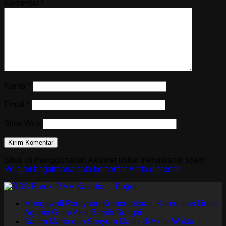
Komentar
*
Nama
*
Email
*
Situs Web
Situs ini menggunakan Akismet untuk mengurangi spam.
Pelajari bagaimana data komentar Anda diproses
Paroki BMV Katedral – Bogor
Mengawali Perayaan Kemerdekaan, Komunitas Lintas
Agama Gelar Aksi Bersih Sungai
Salam Maria dan Senyum Manis di Akhir Waktu