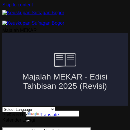
Skip to content
Majalah MEKAR
Beranda
Uskup Bogor
Logo dan Motto Mgr. Paskalis Bruno Syukur
Visi dan Misi
Kuria
Paroki-Paroki
Komisi-Komisi
APP 2026
Powered by
Translate
Kalender Liturgi