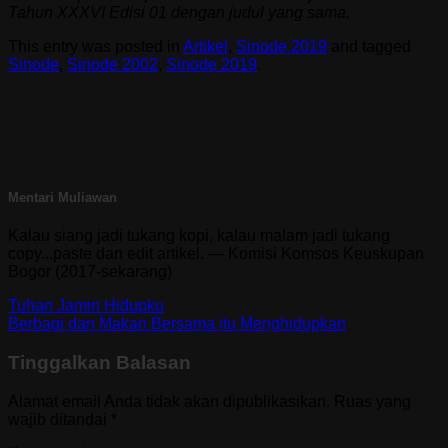
Tahun XXXVI Edisi 01 dengan judul yang sama.
This entry was posted in
Artikel
,
Sinode 2019
and tagged
Sinode
,
Sinode 2002
,
Sinode 2019
.
Mentari Muliawan
Kalau siang jadi tukang kopi, kalau malam jadi tukang
copy...paste dan edit artikel. — Komisi Komsos Keuskupan
Bogor (2017-sekarang)
Tuhan Jamin Hidupku
Berbagi dan Makan Bersama itu Menghidupkan
Tinggalkan Balasan
Alamat email Anda tidak akan dipublikasikan.
Ruas yang
wajib ditandai
*