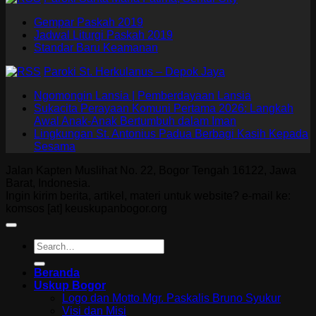
Gempar Paskah 2019
Jadwal Liturgi Paskah 2019
Standar Baru Keamanan
Paroki St. Herkulanus – Depok Jaya
Ngomongin Lansia | Pemberdayaan Lansia
Sukacita Perayaan Komuni Pertama 2026: Langkah
Awal Anak-Anak Bertumbuh dalam Iman
Lingkungan St. Antonius Padua Berbagi Kasih Kepada
Sesama
Jalan Kapten Muslihat No. 22, Bogor Tengah 16122, Jawa
Barat, Indonesia.
Ingin kirim berita, artikel, materi untuk website? e-mail ke:
komsos [at] keuskupanbogor.org
Beranda
Uskup Bogor
Logo dan Motto Mgr. Paskalis Bruno Syukur
Visi dan Misi