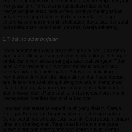
2002 dan berupaya untuk menceriterakan beberapa hal yang
mengesankan. Peristiwa mengesankan tidak berarti
menyenangkan tetapi sekurang-kurangnya meninggalkan
bekas. Bekas juga tidak selalu harus mendalam tetapi
sekurang-kurangnya memiliki kekuatan, daya, atau pengaruh
pada kehidupan, kekudusan, dan misi Gereja sekarang.
1. Tidak sekadar
berjalan
Ibarat pertumbuhan atau perkembangan pribadi, ada tahap
atau suatu titik seseorang pasti menyadari dirinya di tengah
kehidupan umum secara sengaja atau tidak sengaja. Tidak
akan ia membiarkan dirinya terus-menerus
anonim
atau
sekedar hidup dan berkegiatan. Artinya, ia tidak akan
membiarkan diri tidak tahu siapa dirinya dan harus berbuat
apa. Ia tidak atau sekurang-kurangnya belum mempunyai
cita-cita, tujuan, atau arah yang cukup jelas, relatif mantap,
dan lumayan pasti. Pada saat itulah ia merasa harus mulai
menegaskan identitas dan misi pribadinya.
Keadaan dan suasana seperti itulah yang dialami Gereja
Sufragan Keuskupan Bogor waktu itu. Tentu saja saat itu
Gereja sudah jelas hidup. Juga saat itu Gereja sudah tampak
jelas terus berkegiatan. Tetapi saat itu Gereja menyadari
bahwa hidup dan berkegiatan saja belum cukup. Gereja