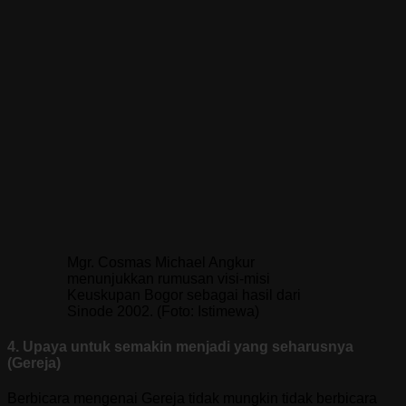
Mgr. Cosmas Michael Angkur
menunjukkan rumusan visi-misi
Keuskupan Bogor sebagai hasil dari
Sinode 2002. (Foto: Istimewa)
4. Upaya untuk semakin menjadi yang seharusnya
(Gereja)
Berbicara mengenai Gereja tidak mungkin tidak berbicara