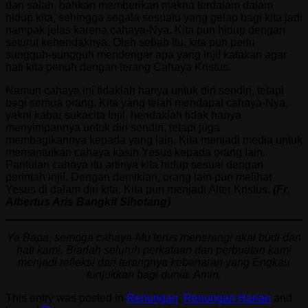
dan salah, bahkan memberikan makna terdalam dalam
hidup kita, sehingga segala sesuatu yang gelap bagi kita jadi
nampak jelas karena cahaya-Nya. Kita pun hidup dengan
seturut kehendaknya. Oleh sebab itu, kita pun perlu
sungguh-sungguh mendengar apa yang injil katakan agar
hati kita penuh dengan terang Cahaya Kristus.
Namun cahaya ini tidaklah hanya untuk diri sendiri, tetapi
bagi semua orang. Kita yang telah mendapat cahaya-Nya,
yakni kabar sukacita Injil, hendaklah tidak hanya
menyimpannya untuk diri sendiri, tetapi juga
membagikannya kepada yang lain. Kita menjadi media untuk
memantulkan cahaya kasih Yesus kepada orang lain.
Pantulan cahaya itu artinya kita hidup sesuai dengan
perintah injil. Dengan demikian, orang lain pun melihat
Yesus di dalam diri kita. Kita pun menjadi Alter Kristus.
(Fr.
Albertus Aris Bangkit Sihotang)
Ya Bapa, semoga cahaya-Mu terus menerangi akal budi dan
hati kami. Biarlah seluruh perkataan dan perbuatan kami
menjadi refleksi dari terangnya kebenaran yang Engkau
tunjukkan bagi dunia. Amin.
This entry was posted in
Renungan
,
Renungan Harian
and