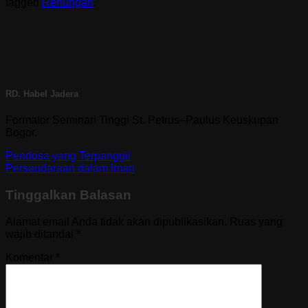
tagged
Renungan
.
RD. Habel Jadera
Formator Seminari Tinggi St. Petrus–Paulus Keuskupan
Bogor.
Pendosa yang Terpanggil
Persaudaraan dalam Iman
Tinggalkan Balasan
Alamat email Anda tidak akan dipublikasikan.
Ruas yang
wajib ditandai
*
Komentar
*