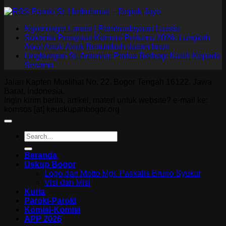
Paroki St. Herkulanus – Depok Jaya
Ngomongin Lansia | Pemberdayaan Lansia
Sukacita Perayaan Komuni Pertama 2026: Langkah
Awal Anak-Anak Bertumbuh dalam Iman
Lingkungan St. Antonius Padua Berbagi Kasih Kepada
Sesama
Jalan Kapten Muslihat No. 22, Bogor Tengah 16122, Jawa
Barat, Indonesia.
Ingin kirim berita, artikel, materi untuk website? e-mail ke:
komsos [at] keuskupanbogor.org
Beranda
Uskup Bogor
Logo dan Motto Mgr. Paskalis Bruno Syukur
Visi dan Misi
Kuria
Paroki-Paroki
Komisi-Komisi
APP 2026