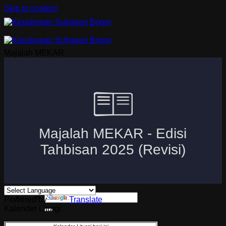
Skip to content
Majalah MEKAR
Beranda
Uskup Bogor
Logo dan Motto Mgr. Paskalis Bruno Syukur
Visi dan Misi
Kuria
Paroki-Paroki
Komisi-Komisi
APP 2026
Powered by
Translate
Kalender Liturgi