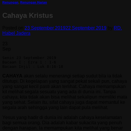
Renungan
,
Renungan Harian
Cahaya Kristus
Posted on
23 September 2019
22 September 2019
by
RD.
Habel Jadera
23
Sep
Senin 23 September 2019
Bacaan I : Ezra 1 : 1-6
Bacaan Injil : Luk 8:16-18
CAHAYA
akan selalu menerangi setiap sudut bila ia tidak
ditutupi. Di kegelapan yang sangat pekat sekali pun, cahaya
yang sangat kecil pasti akan terlihat. Cahaya memampukan
kit melihat segala sesuatu yang ada di dunia ini. Tanpa
cahaya, kita tidak akan bisa melihat sekalipun memiliki mata
yang sehat. Selain itu, sifat cahaya juga dapat memantul ke
segala arah sehingga yang lain dapat pula melihat.
Yesus yang hadir di dunia ini adalah cahaya keselamatan
bagi semua orang. Dia adalah kabar sukacita yang penuh
dengan harapan. Ia memampukan kita melihat yang benar