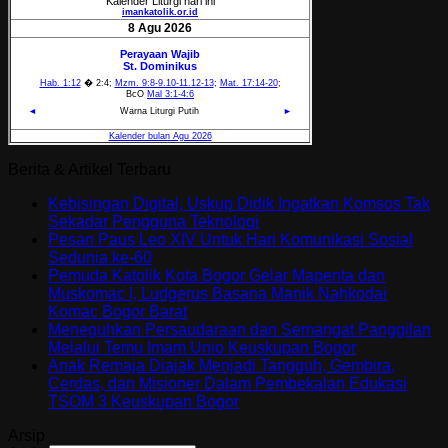
Berita & Artikel Terbaru
Kebisingan Digital, Uskup Didik Ingatkan Komsos Tak
Sekadar Pengguna Teknologi
Pesan Paus Leo XIV Untuk Hari Komunikasi Sosial
Sedunia ke-60
Pemuda Katolik Kota Bogor Gelar Mapenta dan
Muskomac I, Ludgerus Basana Manik Nahkodai
Komac Bogor Barat
Meneguhkan Persaudaraan dan Semangat Panggilan
Melalui Temu Imam Unio Keuskupan Bogor
Anak Remaja Diajak Menjadi Tangguh, Gembira,
Cerdas, dan Misioner Dalam Pembekalan Edukasi
TSOM 3 Keuskupan Bogor
Arsip