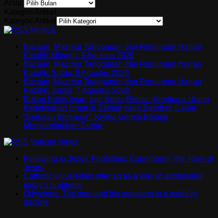
Arsip
Kategori Artikel
Kategori Artikel
Mirifica
Bacaan, Mazmur Tanggapan dan Renungan Harian
Katolik: Minggu, 9 Agustus 2026
Bacaan, Mazmur Tanggapan dan Renungan Harian
Katolik: Sabtu, 8 Agustus 2026
Bacaan, Mazmur Tanggapan dan Renungan Harian
Katolik: Jumat, 7 Agustus 2026
Bukan Krisis Iman, tapi Krisis Relasi: Membaca Ulang
Kegelisahan Umat di Zaman yang Berubah Cepat
“Berjalan Bersama”: Ketika Gereja Belajar
Menyembuhkan Dunia
Vatican News
Following in Jesus’ Footsteps: Capernaum, the Town of
Jesus
Catholic universities offer art as a way of addressing
today’s problems
Odysseus: The man and his monsters in a world in
decline