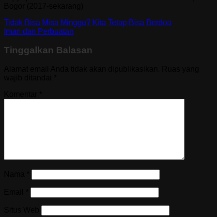
Bogor (2017-sekarang)
Tidak Bisa Misa Minggu? Kita Tetap Bisa Berdoa
Iman dan Perbuatan
Tinggalkan Balasan
Alamat email Anda tidak akan dipublikasikan.
Ruas yang
wajib ditandai
*
Komentar
*
Nama
*
Email
*
Situs Web