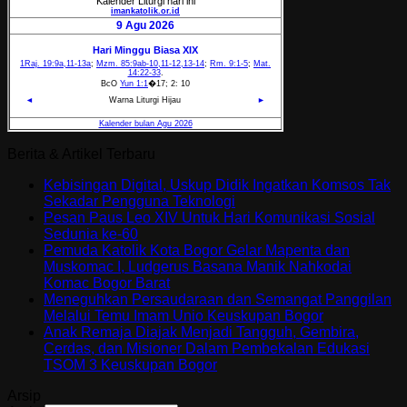
Berita & Artikel Terbaru
Kebisingan Digital, Uskup Didik Ingatkan Komsos Tak
Sekadar Pengguna Teknologi
Pesan Paus Leo XIV Untuk Hari Komunikasi Sosial
Sedunia ke-60
Pemuda Katolik Kota Bogor Gelar Mapenta dan
Muskomac I, Ludgerus Basana Manik Nahkodai
Komac Bogor Barat
Meneguhkan Persaudaraan dan Semangat Panggilan
Melalui Temu Imam Unio Keuskupan Bogor
Anak Remaja Diajak Menjadi Tangguh, Gembira,
Cerdas, dan Misioner Dalam Pembekalan Edukasi
TSOM 3 Keuskupan Bogor
Arsip