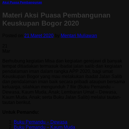
Aksi Puasa Pembangunan
Materi Aksi Puasa Pembangunan
Keuskupan Bogor 2020
Posted on
21 Maret 2020
by
Mentari Muliawan
21
Mar
Berhubung kegiatan Misa dan kegiatan gerejawi di banyak
tempat ditiadakan termasuk ibadat jalan salib dan kegiatan
pendalaman iman dalam rangka APP 2020, bagi umat
Keuskupan Bogor yang mau melakukan ibadat Jalan Salib
dan pendalaman iman baik secara pribadi ataupun bersama
keluarga, silahkan mengunduh 7 file (Buku Pemandu –
Dewasa, Kaum Muda, Anak; Lembaran Umat – Dewasa,
Kaum Muda, Anak; serta Buku Jalan Salib) melalui tautan-
tautan berikut.
Untuk Pemandu:
Buku Pemandu – Dewasa
Buku Pemandu – Kaum Muda