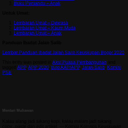
Buku Pemandu – Anak
Untuk Umat:
Lembaran Umat – Dewasa
Lembaran Umat – Kaum Muda
Lembaran Umat – Anak
Panduan Ibadat Jalan Salib
Lembar Panduan Ibadat Jalan Salib Keuskupan Bogor 2020
This entry was posted in
Aksi Puasa Pembangunan
and
tagged
APP
,
APP 2020
,
Biro AAP/APP
,
Jalan Salib
,
Komisi
PSE
.
Mentari Muliawan
Kalau siang jadi tukang kopi, kalau malam jadi tukang
copy...paste dan edit artikel. — Komisi Komsos Keuskupan