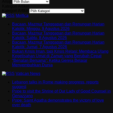
Arsip
Kategori Artikel
Kategori Artikel
Mirifica
Bacaan, Mazmur Tanggapan dan Renungan Harian
Katolik: Minggu, 9 Agustus 2026
Bacaan, Mazmur Tanggapan dan Renungan Harian
Katolik: Sabtu, 8 Agustus 2026
Bacaan, Mazmur Tanggapan dan Renungan Harian
Katolik: Jumat, 7 Agustus 2026
Bukan Krisis Iman, tapi Krisis Relasi: Membaca Ulang
Kegelisahan Umat di Zaman yang Berubah Cepat
“Berjalan Bersama”: Ketika Gereja Belajar
Menyembuhkan Dunia
Vatican News
Lebanon talks in Rome making progress, reports
suggest
Pope to visit the Shrine of Our Lady of Good Counsel in
Genazzano
Pope: Saint Agatha demonstrates the victory of love
over death