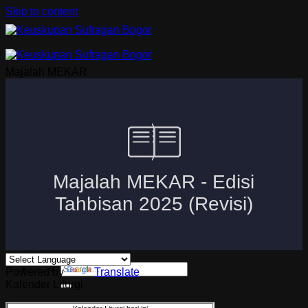
Skip to content
Majalah MEKAR
Beranda
Uskup Bogor
Logo dan Motto Mgr. Paskalis Bruno Syukur
Visi dan Misi
Kuria
Paroki-Paroki
Komisi-Komisi
APP 2026
Powered by
Translate
Kalender Liturgi