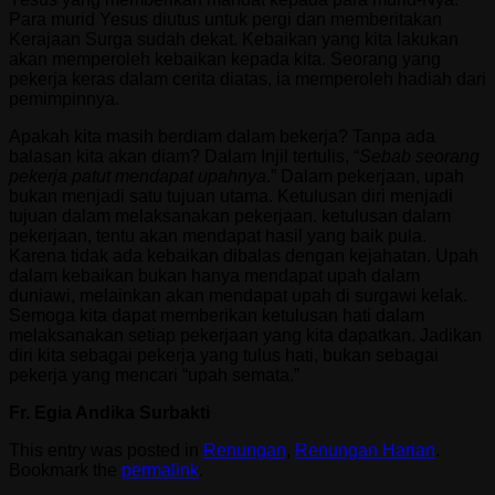
Para murid Yesus diutus untuk pergi dan memberitakan
Kerajaan Surga sudah dekat. Kebaikan yang kita lakukan
akan memperoleh kebaikan kepada kita. Seorang yang
pekerja keras dalam cerita diatas, ia memperoleh hadiah dari
pemimpinnya.
Apakah kita masih berdiam dalam bekerja? Tanpa ada
balasan kita akan diam? Dalam Injil tertulis, “
Sebab seorang
pekerja patut mendapat upahnya
.” Dalam pekerjaan, upah
bukan menjadi satu tujuan utama. Ketulusan diri menjadi
tujuan dalam melaksanakan pekerjaan. ketulusan dalam
pekerjaan, tentu akan mendapat hasil yang baik pula.
Karena tidak ada kebaikan dibalas dengan kejahatan. Upah
dalam kebaikan bukan hanya mendapat upah dalam
duniawi, melainkan akan mendapat upah di surgawi kelak.
Semoga kita dapat memberikan ketulusan hati dalam
melaksanakan setiap pekerjaan yang kita dapatkan. Jadikan
diri kita sebagai pekerja yang tulus hati, bukan sebagai
pekerja yang mencari “upah semata.”
Fr. Egia Andika Surbakti
This entry was posted in
Renungan
,
Renungan Harian
.
Bookmark the
permalink
.