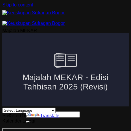
Skip to content
Majalah MEKAR
Beranda
Uskup Bogor
Logo dan Motto Mgr. Paskalis Bruno Syukur
Visi dan Misi
Kuria
Paroki-Paroki
Komisi-Komisi
APP 2026
Powered by
Translate
Kalender Liturgi