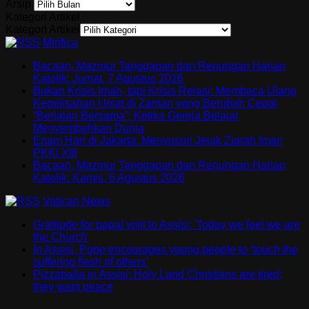
Arsip
Kategori Artikel
Kategori Artikel
Mirifica
Bacaan, Mazmur Tanggapan dan Renungan Harian
Katolik: Jumat, 7 Agustus 2026
Bukan Krisis Iman, tapi Krisis Relasi: Membaca Ulang
Kegelisahan Umat di Zaman yang Berubah Cepat
“Berjalan Bersama”: Ketika Gereja Belajar
Menyembuhkan Dunia
Enam Hari di Jakarta: Menyusuri Jejak Ziarah Iman
PKKI XIII
Bacaan, Mazmur Tanggapan dan Renungan Harian
Katolik: Kamis, 6 Agustus 2026
Vatican News
Gratitude for papal visit to Assisi: 'Today we feel we are
the Church'
In Assisi, Pope encourages young people to ‘touch the
suffering flesh of others'
Pizzaballa in Assisi: Holy Land Christians are tired;
they want peace