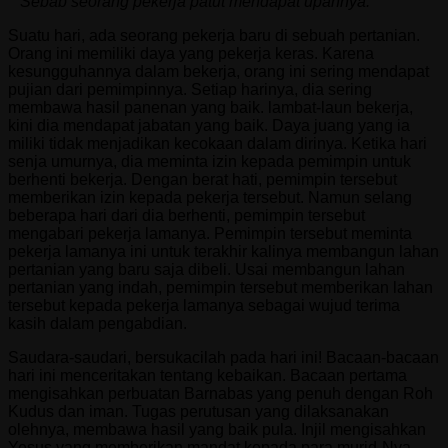
“
Sebab seorang pekerja patut mendapat upahnya.
”
Suatu hari, ada seorang pekerja baru di sebuah pertanian.
Orang ini memiliki daya yang pekerja keras. Karena
kesungguhannya dalam bekerja, orang ini sering mendapat
pujian dari pemimpinnya. Setiap harinya, dia sering
membawa hasil panenan yang baik. lambat-laun bekerja,
kini dia mendapat jabatan yang baik. Daya juang yang ia
miliki tidak menjadikan kecokaan dalam dirinya. Ketika hari
senja umurnya, dia meminta izin kepada pemimpin untuk
berhenti bekerja. Dengan berat hati, pemimpin tersebut
memberikan izin kepada pekerja tersebut. Namun selang
beberapa hari dari dia berhenti, pemimpin tersebut
mengabari pekerja lamanya. Pemimpin tersebut meminta
pekerja lamanya ini untuk terakhir kalinya membangun lahan
pertanian yang baru saja dibeli. Usai membangun lahan
pertanian yang indah, pemimpin tersebut memberikan lahan
tersebut kepada pekerja lamanya sebagai wujud terima
kasih dalam pengabdian.
Saudara-saudari, bersukacilah pada hari ini! Bacaan-bacaan
hari ini menceritakan tentang kebaikan. Bacaan pertama
mengisahkan perbuatan Barnabas yang penuh dengan Roh
Kudus dan iman. Tugas perutusan yang dilaksanakan
olehnya, membawa hasil yang baik pula. Injil mengisahkan
Yesus yang memberikan mandat kepada para murid-Nya.