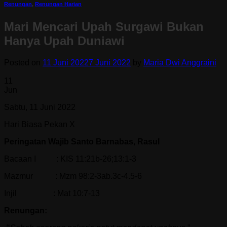
Renungan
,
Renungan Harian
Mari Mencari Upah Surgawi Bukan
Hanya Upah Duniawi
Posted on
11 Juni 2022
7 Juni 2022
by
Maria Dwi Anggraini
11
Jun
Sabtu, 11 Juni 2022
Hari Biasa Pekan X
Peringatan Wajib Santo Barnabas, Rasul
Bacaan I : KIS 11:21b-26;13:1-3
Mazmur : Mzm 98:2-3ab.3c-4.5-6
Injil : Mat 10:7-13
Renungan: