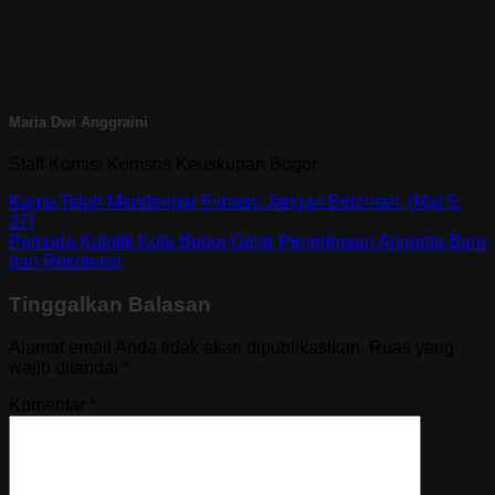
Maria Dwi Anggraini
Staff Komisi Komsos Keuskupan Bogor
Kamu Telah Mendengar Firman: Jangan Berzinah. (Mat 5:
27)
Pemuda Katolik Kota Bogor Gelar Penerimaan Anggota Baru
dan Rekoleksi
Tinggalkan Balasan
Alamat email Anda tidak akan dipublikasikan.
Ruas yang
wajib ditandai
*
Komentar
*