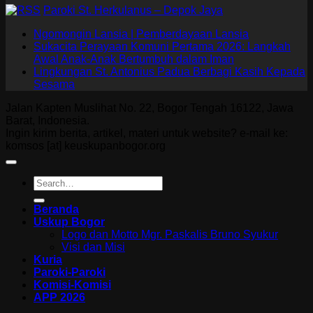
Paroki St. Herkulanus – Depok Jaya
Ngomongin Lansia | Pemberdayaan Lansia
Sukacita Perayaan Komuni Pertama 2026: Langkah
Awal Anak-Anak Bertumbuh dalam Iman
Lingkungan St. Antonius Padua Berbagi Kasih Kepada
Sesama
Jalan Kapten Muslihat No. 22, Bogor Tengah 16122, Jawa
Barat, Indonesia.
Ingin kirim berita, artikel, materi untuk website? e-mail ke:
komsos [at] keuskupanbogor.org
Beranda
Uskup Bogor
Logo dan Motto Mgr. Paskalis Bruno Syukur
Visi dan Misi
Kuria
Paroki-Paroki
Komisi-Komisi
APP 2026