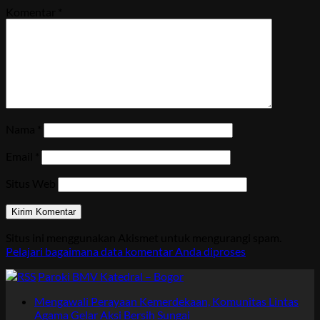
Komentar
*
Nama
*
Email
*
Situs Web
Situs ini menggunakan Akismet untuk mengurangi spam.
Pelajari bagaimana data komentar Anda diproses
Paroki BMV Katedral – Bogor
Mengawali Perayaan Kemerdekaan, Komunitas Lintas
Agama Gelar Aksi Bersih Sungai