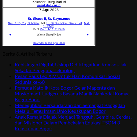
Berita & Artikel Terbaru
Kebisingan Digital, Uskup Didik Ingatkan Komsos Tak
Sekadar Pengguna Teknologi
Pesan Paus Leo XIV Untuk Hari Komunikasi Sosial
Sedunia ke-60
Pemuda Katolik Kota Bogor Gelar Mapenta dan
Muskomac I, Ludgerus Basana Manik Nahkodai Komac
Bogor Barat
Meneguhkan Persaudaraan dan Semangat Panggilan
Melalui Temu Imam Unio Keuskupan Bogor
Anak Remaja Diajak Menjadi Tangguh, Gembira, Cerdas,
dan Misioner Dalam Pembekalan Edukasi TSOM 3
Keuskupan Bogor