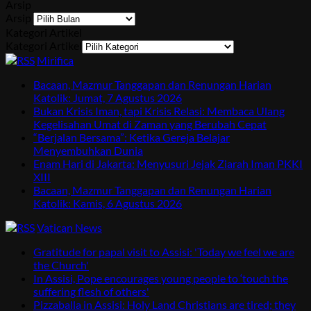
Arsip
Arsip
Kategori Artikel
Kategori Artikel
Mirifica
Bacaan, Mazmur Tanggapan dan Renungan Harian
Katolik: Jumat, 7 Agustus 2026
Bukan Krisis Iman, tapi Krisis Relasi: Membaca Ulang
Kegelisahan Umat di Zaman yang Berubah Cepat
“Berjalan Bersama”: Ketika Gereja Belajar
Menyembuhkan Dunia
Enam Hari di Jakarta: Menyusuri Jejak Ziarah Iman PKKI
XIII
Bacaan, Mazmur Tanggapan dan Renungan Harian
Katolik: Kamis, 6 Agustus 2026
Vatican News
Gratitude for papal visit to Assisi: 'Today we feel we are
the Church'
In Assisi, Pope encourages young people to ‘touch the
suffering flesh of others'
Pizzaballa in Assisi: Holy Land Christians are tired; they