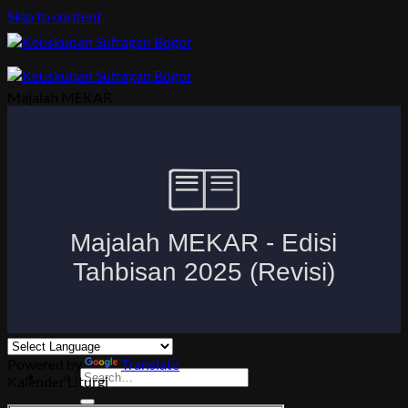
Skip to content
Majalah MEKAR
Beranda
Uskup Bogor
Logo dan Motto Mgr. Paskalis Bruno Syukur
Visi dan Misi
Kuria
Paroki-Paroki
Komisi-Komisi
APP 2026
Powered by
Translate
Kalender Liturgi