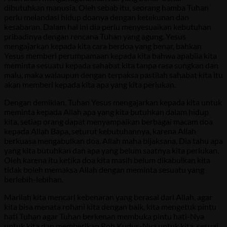
dibutuhkan manusia. Oleh sebab itu, seorang hamba Tuhan
perlu melandasi hidup doanya dengan ketekunan dan
kesabaran. Dalam hal ini dia perlu menyesuaikan kebutuhan
pribadinya dengan rencana Tuhan yang agung. Yesus
mengajarkan kepada kita cara berdoa yang benar, bahkan
Yesus memberi perumpamaan kepada kita bahwa apabila kita
meminta sesuatu kepada sahabat kita tanpa rasa sungkan dan
malu, maka walaupun dengan terpaksa pastilah sahabat kita itu
akan memberi kepada kita apa yang kita perlukan.
Dengan demikian, Tuhan Yesus mengajarkan kepada kita untuk
meminta kepada Allah apa yang kita butuhkan dalam hidup
kita, setiap orang dapat menyampaikan berbagai macam doa
kepada Allah Bapa, seturut kebutuhannya, karena Allah
berkuasa mengabulkan doa. Allah maha bijaksana, Dia tahu apa
yang kita butuhkan dan apa yang belum saatnya kita perlukan.
Oleh karena itu ketika doa kita masih belum dikabulkan kita
tidak boleh memaksa Allah dengan meminta sesuatu yang
berlebih-lebihan.
Marilah kita mencari kebenaran yang berasal dari Allah, agar
kita bisa menata rohani kita dengan baik, kita mengetuk pintu
hati Tuhan agar Tuhan berkenan membuka pintu hati-Nya
untuk kita dan memberikan Roh Kudus-Nya untuk kita, sesuai