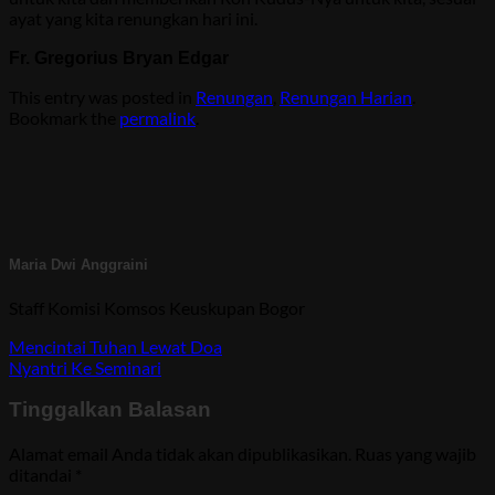
ayat yang kita renungkan hari ini.
Fr. Gregorius Bryan Edgar
This entry was posted in
Renungan
,
Renungan Harian
.
Bookmark the
permalink
.
Maria Dwi Anggraini
Staff Komisi Komsos Keuskupan Bogor
Mencintai Tuhan Lewat Doa
Nyantri Ke Seminari
Tinggalkan Balasan
Alamat email Anda tidak akan dipublikasikan.
Ruas yang wajib
ditandai
*