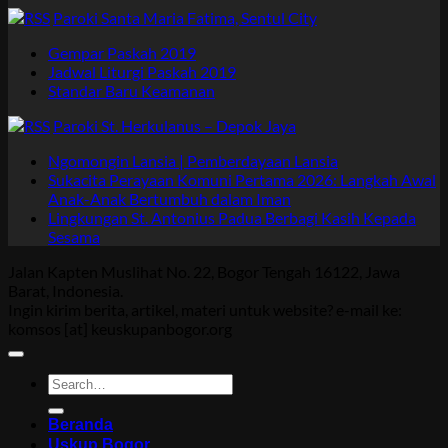
Paroki Santa Maria Fatima, Sentul City
Gempar Paskah 2019
Jadwal Liturgi Paskah 2019
Standar Baru Keamanan
Paroki St. Herkulanus – Depok Jaya
Ngomongin Lansia | Pemberdayaan Lansia
Sukacita Perayaan Komuni Pertama 2026: Langkah Awal
Anak-Anak Bertumbuh dalam Iman
Lingkungan St. Antonius Padua Berbagi Kasih Kepada
Sesama
Jalan Kapten Muslihat No. 22, Bogor Tengah 16122, Jawa
Barat, Indonesia.
Ingin kirim berita, artikel, materi untuk website? e-mail ke:
komsos [at] keuskupanbogor.org
Beranda
Uskup Bogor